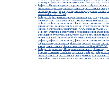
коллекция, физике, химии, политологии, бесплатные - www.s
Реферат: Концепция развития рынка ценных бумаг, Финансы
экономике, курсовые, скачать, экологии, психологии, инфо
литературе, географии, докладыколлекция, физике, химии, 
www.studik.ru/013235-1
Реферат: Арбитражное процессуальное право, Государство 
правоведение, уголовное право, законодательство, консти
реферат,рефераты по истории, философии, экономике, курсо
информатике, социологии, биологии, культурологии, литера
химии, политологии, бесплатные - www.studik.ru/002109-1
Реферат: Эстетика романтизма о предназначении художника,
учреждения культуры, кино, театр, художник, фильм, музыка
книги, зал, клуб, кинотеатр, библиотека, изобразительное, и
реферат,рефераты по истории, философии, экономике, курсо
информатике, социологии, биологии, культурологии, литера
химии, политологии, бесплатные - www.studik.ru/003378-1
Реферат: Аристотель, Исторические личности, Александр, 
Кутузов, Нахимов, Скобелев, Брусилов, реферат,рефераты п
скачать, экологии, психологии, информатике, социологии, 
географии, доклады коллекция, физике, химии, политологии