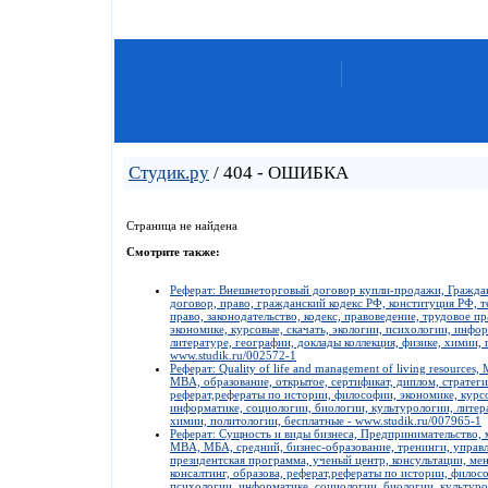
Студик.ру
/ 404 - ОШИБКА
Страница не найдена
Смотрите также:
Реферат: Внешнеторговый договор купли-продажи, Гражданс
договор, право, гражданский кодекс РФ, конституция РФ, те
право, законодательство, кодекс, правоведение, трудовое п
экономике, курсовые, скачать, экологии, психологии, инфо
литературе, географии, доклады коллекция, физике, химии, 
www.studik.ru/002572-1
Реферат: Quality of life and management of living resources
MBA, образование, открытое, сертификат, диплом, стратеги
реферат,рефераты по истории, философии, экономике, курсо
информатике, социологии, биологии, культурологии, литера
химии, политологии, бесплатные - www.studik.ru/007965-1
Реферат: Сущность и виды бизнеса, Предпринимательство, 
MBA, МБА, средний, бизнес-образование, тренинги, управл
президентская программа, ученый центр, консультации, ме
консалтинг, образова, реферат,рефераты по истории, филосо
психологии, информатике, социологии, биологии, культуро