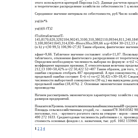
этого используется критерий Пирсона (x2). Данные расчетов предст
и теоретическое распределение хозяйств по себестоимости 1 ц молок
Серединное значение интервала по себестоимости, руб.Число хозяйст
уц(t)n*h
уц(t)(fi fT)2
fTxifitтабличноеfT-
145,8170,620,3292104,90245,3100,310,3802110,09344,811,240,184
3,100,003411643,314,030--Итого30хх309,66 xср=6364 30=212,13 
(n h) у=(30 99,5) 106,96=27,92 Таким образом, фактическое значени
хфакт=9,66. Табличное значение составляет: хтабл=11,07. Поскольк
табличного, отклонение фактического распределения от теоретичес
Определим необходимую численность выборки по формуле: n=(t2 v2)
коэффициент вариации признаки; Е относительная величина предель
212,13 100=50,42% n=22 50,422 52=407 Таким образом, для того, 
ошибки следовало отобрать 407 предприятий. А при совокупности, 
предельной ошибки составит: Е=(t v) vn=(2 50,42) v30=18,41 Следо
численности выборочной совокупности (30 ед.) мы вынуждены допу
предельной ошибки (18,41%). 2. Основные экономические показатели
производства
Начнем рассматривать экономическую характеристику хозяйств с оце
размеров предприятий.
ПоказателиУровень показателяминимальныймаксимальныйВ среднем н
Площадь сельскохозяйственных угодий, га: - пашни478 36410582 9
поголовье, гол.: - крупного рогатого скота на откорме - коров - сви
490 272 1633. Среднегодовая численность работников с.х. производ
стоимость основных фондов с.х. назначения, тыс. руб. 1602 133966
1
2
3
4