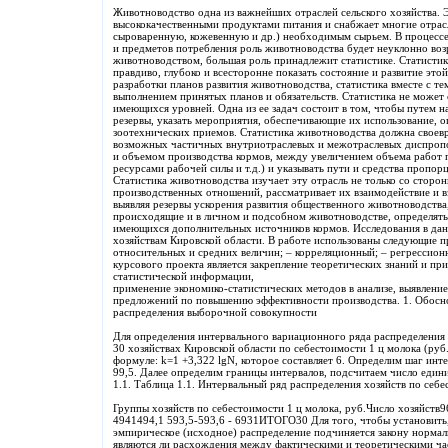
Животноводство одна из важнейших отраслей сельского хозяйства. Э
высококачественными продуктами питания и снабжает многие отра
сыроваренную, кожевенную и др.) необходимым сырьем. В процессе 
и предметов потребления роль животноводства будет неуклонно возр
животноводством, большая роль принадлежит статистике. Статисти
правдиво, глубоко и всесторонне показать состояние и развитие это
разработки планов развития животноводства, статистика вместе с те
выполнением принятых планов и обязательств. Статистика не может
имеющихся уровней. Одна из ее задач состоит в том, чтобы путем 
резервы, указать мероприятия, обеспечивающие их использование, 
зоотехнических приемов. Статистика животноводства должна своевр
возможных частичных внутриотраслевых и межотраслевых диспропо
и объемом производства кормов, между увеличением объема работ 
ресурсами рабочей силы и т.д.) и указывать пути и средства пропо
Статистика животноводства изучает эту отрасль не только со сторо
производственных отношений, рассматривает их взаимодействие и в
выявляя резервы ускорения развития общественного животноводства
происходящие и в личном и подсобном животноводстве, определять 
имеющихся дополнительных источников кормов. Исследования в дан
хозяйствам Кировской области. В работе использованы следующие п
относительных и средних величин; – корреляционный; – регрессион
курсового проекта является закрепление теоретических знаний и пр
статистической информации,
применение экономико-статистических методов в анализе, выявление
предложений по повышению эффективности производства. 1. Обосн
распределения выборочной совокупности
Для определения интервального вариационного ряда распределения
30 хозяйствах Кировской области по себестоимости 1 ц молока (руб
формуле: k=1 +3,322 lgN, которое составляет 6. Определим шаг инт
99,5. Далее определим границы интервалов, подсчитаем число един
1.1. Таблица 1.1. Интервальный ряд распределения хозяйств по себе
Группы хозяйств по себестоимости 1 ц молока, руб.Число хозяйств
4941494,1 593,5-593,6 - 6931ИТОГО30 Для того, чтобы установить,
эмпирическое (исходное) распределение подчиняется закону норма
являются ли расхождения между фактическими и теоретическими ч