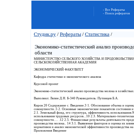
- Все Рефераты
- Поиск рефератов
Студик.ру
/
Рефераты
/
Статистика
/
Экономико-статистический анализ производс
области
МИНИСТЕРСТВО СЕЛЬСКОГО ХОЗЯЙСТВА И ПРОДОВОЛЬСТВИЯ
СЕЛЬСКОХОЗЯЙСТВЕННАЯ АКАДЕМИЯ
ЭКОНОМИЧЕСКИЙ ФАКУЛЬТЕТ
Кафедра статистики и экономического анализа
Курсовой проект
Экономико-статистический анализ производства молока в хозяйствах
Выполнил: Лялин Д.Н. Б-340 Руководитель: Путинцев Б.А.
Киров 20 Содержание с. Введение.3 1. Обоснование объема и оцен
совокупности..5 2. Основные экономические показатели состояния и
2.1. Земельный фонд, его структура, эффективность использования.
использования трудовых ресурсов...10 2.3. Материально-техническа
совокупности.… .12 2.5. Финансовые результаты деятельности пред
производства молока.. 14 3.1. Выявление факторов и оценка их влиян
нормативов и анализ экономической эффективности производства на
Приложения Введение