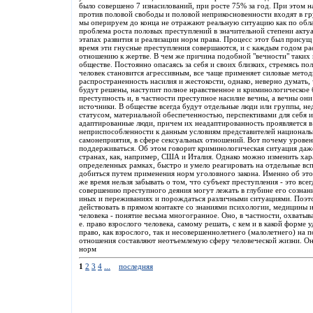
было совершено 7 изнасилований, при росте 75% за год. При этом н
против половой свободы и половой неприкосновенности входят в гр
мы оперируем до конца не отражают реальную ситуацию как по облас
проблема роста половых преступлений в значительной степени актуа
этапах развития и реализации норм права. Процесс этот был присущ 
время эти гнусные преступления совершаются, и с каждым годом рас
отношению к жертве. В чем же причина подобной "вечности" таких
обществе. Постоянно опасаясь за себя и своих близких, стремясь по
человек становится агрессивным, все чаще применяет силовые мето
распространенность насилия и жестокости, однако, неверно думать,
будут решены, наступит полное нравственное и криминологическое б
преступность и, в частности преступное насилие вечны, а вечны он
источники. В обществе всегда будут отдельные люди или группы, н
статусом, материальной обеспеченностью, перспективами для себя и 
адаптированные люди, причем их неадаптированность проявляется в
неприспособленности к данным условиям представителей националь
самонеприятия, в сфере сексуальных отношений. Вот почему уровень
поддерживаться. Об этом говорит криминологическая ситуация даж
странах, как, например, США и Италия. Однако можно изменить хара
определенных рамках, быстро и умело реагировать на отдельные вс
добиться путем применения норм уголовного закона. Именно об это
же время нельзя забывать о том, что субъект преступления - это все
совершению преступного деяния могут лежать в глубине его сознани
иных и переживаниях и порождаться различными ситуациями. Поэт
действовать в прямом контакте со знаниями психологии, медицины 
человека - понятие весьма многогранное. Оно, в частности, охватыв
е. право взрослого человека, самому решать, с кем и в какой форме 
право, как взрослого, так и несовершеннолетнего (малолетнего) на
отношения составляют неотъемлемую сферу человеческой жизни. О
норм
1
2
3
4
...
последняя