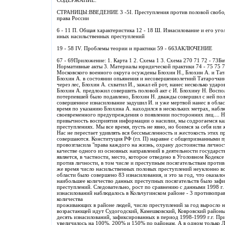
СОДЕРЖАНИЕ:
СТРАНИЦЫ:ВВЕДЕНИЕ 3 -5I. Преступления против половой свободы
права России
6 - 11 П. Общая характеристика 12 - 18 Ш. Изнасилование и его уго
иных насильственных преступлений
19 - 58 IV. Проблемы теории и практики 59 - 66ЗАКЛЮЧЕНИЕ
67 - 69Приложение: 1. Карта 1 2. Схема 1 3. Схема 270 71 72 - 73Б
Нормативные акты 3. Материалы юридической практики 74 - 75 75 75
Московского военного округа осуждены Блохин Н., Блохин А. и Тата
Блохин А. в состоянии опьянения и несовершеннолетний Татарочки
через лес, Блохин А. схватил И., зажал ей рот, нанес несколько удар
Блохин А. предложил совершить половой акт с И. Блохину Н. Воспо
потерпевшей было подавлено, Блохин Н. дважды совершил с ней пол
совершенное изнасилование задушил И. и уже мертвой нанес в облас
время по указанию Блохина А. находился в нескольких метрах, наб
своевременного предупреждения о появлении посторонних лиц.... Н
привычность восприятия информации о насилии, мы содрогаемся ка
преступлениях. Мы все время, пусть не явно, но боимся за себя или 
Нас не перестает удивлять вся бессмысленность и жестокость этих п
совершаются. Конституция РФ (гл. П) наравне с общепризнанными
провозгласила "права каждого на жизнь, охрану достоинства личнос
качестве одного из основных направлений в деятельности государст
является, в частности, место, которое отведено в Уголовном Кодекс
против личности, в том числе и преступным посягательствам против
же время число насильственных половых преступлений неуклонно во
области было совершено 83 изнасилования, и это за год, что оказало
наибольшее количество данных преступных посягательств было зафи
преступлений. Следовательно, рост по сравнению с данными 1998 г.
изнасилований наблюдалось в Кольчугинском районе - 3 противопра
количества
проживающих в районе людей, число преступлений за год выросло н
возрастающей идут Судогодский, Камешковский, Ковровский районы,
десять изнасилований, зафиксированных в период 1998-1999 г.г. Пр
увеличилось на 100%, 200% и 150% по районам. А в одном только Л