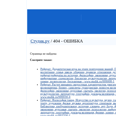
Студик.ру
/ 404 - ОШИБКА
Страница не найдена
Смотрите также:
Реферат: Дидактическая игра на этапе повторения знаний, 
воспитание, семья, школа, общение, правила, отношения, де
реферат,рефераты по истории, философии, экономике, курсо
информатике, социологии, биологии, культурологии, литера
химии, политологии, бесплатные - www.studik.ru/009008-1
Реферат: Расчет внешних скоростных характеристик двигат
космонавтика, бизнес, самолеты, гражданская, новости кос
философии, экономике, курсовые, скачать, экологии, психо
культурологии, литературе, географии, доклады коллекция,
www.studik.ru/000030-4
Реферат: Философия танца, Искусство и культура, музеи, г
театр, художник, фильм, музыка, архитектура, спектакли, вы
библиотека, изобразительное, история, словарь, арт, боди,
экономике, курсовые, скачать, экологии, психологии, инфо
литературе, географии, доклады коллекция, физике, химии, 
www.studik.ru/003356-1