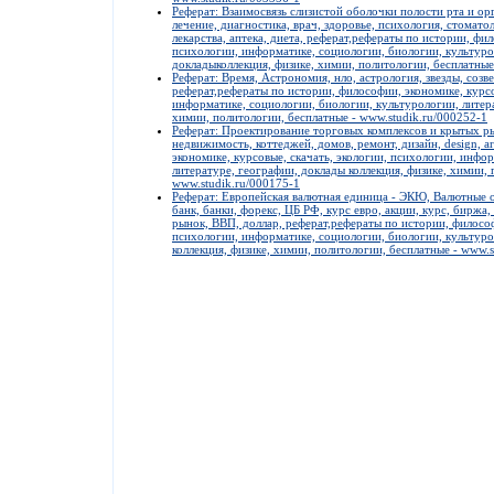
Реферат: Взаимосвязь слизистой оболочки полости рта и о
лечение, диагностика, врач, здоровье, психология, стомато
лекарства, аптека, диета, реферат,рефераты по истории, фил
психологии, информатике, социологии, биологии, культуро
докладыколлекция, физике, химии, политологии, бесплатные
Реферат: Время, Астрономия, нло, астрология, звезды, созве
реферат,рефераты по истории, философии, экономике, курсо
информатике, социологии, биологии, культурологии, литера
химии, политологии, бесплатные - www.studik.ru/000252-1
Реферат: Проектирование торговых комплексов и крытых ры
недвижимость, коттеджей, домов, ремонт, дизайн, design, a
экономике, курсовые, скачать, экологии, психологии, инфо
литературе, географии, доклады коллекция, физике, химии, 
www.studik.ru/000175-1
Реферат: Европейская валютная единица - ЭКЮ, Валютные от
банк, банки, форекс, ЦБ РФ, курс евро, акции, курс, биржа,
рынок, ВВП, доллар, реферат,рефераты по истории, философ
психологии, информатике, социологии, биологии, культуро
коллекция, физике, химии, политологии, бесплатные - www.s