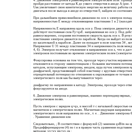
4. Движение электронов в равномерном электрическом поле. Принци
пройдя расстояние от катода К до узкого отверстия в аноде А (рис.
Uак увеличивает свою кинетическую энергию на величину работы сил
двигаться после выхода в аноде из отверстия 0, найдем из соотноше
При дальнейшем прямолинейном движении по оси х электрон попада
напряженностью Е между отклоняющими пластинами 1 и 2 (находятся
Напряженность Е направлена вдоль оси у. Пока электрон движется 
действует постоянная сила Fy=qэE. направленная но оси у. Под дей
равноускоренно, сохраняя постоянную скорость вдоль оси х. В рез
пластинами электрон движется по параболе. Когда он выйдет из поля
по касательной к параболе. Далее он попадает в поле пластин 34 , к
Напряжение U 31 между пластинами 34 и напряженность поля между
4, б). Электрон получает отклонение в направлении оси z, что и дас
электронов постоянным во времени электрическим полем (электричес
Фокусировка основана на том что, проходя через участок неравноме
отклоняется в сторону эквипотенциали с большим значением потенциа
катодом, испускающим электроны, анодом, куда пучок электронов
диафрагмой, представляющей собой пластинку с круглым отверстием 
отрицательный потенциал по отношению к окружающим ее точкам пр
электрического поля как бы выпучиваются через
диафрагму по направлению к катоду. Электроны, проходя через отве
фокусируются на аноде.
6. Движение электрона в равномерных, взаимно перпендикулярных,
электрическом полях.
Пусть электрон с зарядом q=qэ, и массой т с начальной скоростью ока
магнитном и электрическом полях. Магнитная индукция направлена 
электрического поля направлена по оси , т. е. . Движение электрона
. Уравнение движения или
Следовательно, ; В соответствии с формулой (2) заменим qэB/m на ц
Продифференцируем (4) по t и в правую часть уравнения подставим 
методом: vy=vy пр+vy св :