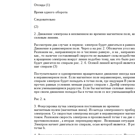
Отсюда (1)
Время одного оборота
Следовательно
(2)
2. Движение электрона в неизменном во времени магнитном поле, ко
силовым линиям.
Рассмотрим два случая: в первом- электрон будет двигаться в равно
Движение в равномерном поле. Через a на рис 2. Обозначен угол ме
Разложим на , направленную по и численно равную , и на , направл
как , то наличие составляющей скорости не вызывает силы воздейств
к вращению электрона вокруг линии подобно тому, как это было рас
будет двигатся по спирали рис. 2. б. Осевой линией которой являет
шаг спирали (3)
Поступательное и одновременно вращательное движение иногда назы
в неравномерном поле. Если магнитное поле неравномерно, например
спирали электрон будет попадать в точки поля, где индукция В увел
прочих равных условиях меньше радиус спирали r. Дрейф электрона 
всем уменьшающимся радиусом. Если бы магнитные силовые линии о
при своем движении попадал бы в точки поля со все уменьшающейся
Рис 2. в.
3. Фокусировка пучка электронов постоянным во времени
магнитным полем (магнитная линза). Из катода электронного прибо
электронов. Со скоростью электроны входят в неравномерное магни
током. Разложим скорость электрона в произвольной точке т на две 
противоположно , а вторая -перпендикулярно . Возникшая ситуация
Электрон начнет двигаться по спирали, осью которой является . В р
точке b.