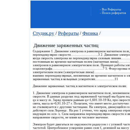
- Все Рефераты
- Поиск рефератов
Студик.ру
/
Рефераты
/
Физика
/
Движение заряженных частиц
Содержание 1. Движение электрона в равномерном магнитном поле,
перпендикулярно скорости……………………..3 2. Движение электрона 
когда скорость электрона не перпендикулярна силовым линиям……
постоянным во времени магнитным полем (магнитная лин
электронов в равномерном электрическом поле. Принцип работы эл
осциллографа………………………………………...7 5. Фокусировка пучка 
электрическим полем (электрическая линза)……………………………….8 
взаимно перпендикулярных, неизменных во времени магнитном 
заряженных частиц в кольцевых ускорителях………………11
Движение заряженных частиц в магнитном и электрическом полях
1. Движение электрона в равномерном магнитном поле, неизменном
скорости. В данных разделах под заряженной частицей мы будем под
qэ и массу m. Заряд примем равным qэ=1,601.10-19 Кл, при скорос
света, масса m=0,91.10-27 г. Полагаем, что имеет место достаточно
не сталкивуается с другими частицами. На электрон, движущийся с
действует сила Лоренца . На рис 1 учтено, что заряд электрона отриц
индукция по оси- x. Сила направлена перпендикулярно скорости и я
направление скорости, не влияя на числовое значение.
Электрон будет двигаться по окружности радиусом r с угловой час
частотой. Центробежное ускорение равно силе f, деленной на массу 