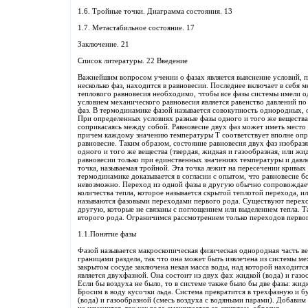
1.6. Тройные точки. Диаграмма состояния. 13
1.7. Метастабильное состояние. 17
Заключение. 21
Список литературы. 22 Введение
Важнейшим вопросом учении о фазах является выяснение условий, п
несколько фаз, находится в равновесии. Последнее включает в себя 
теплового равновесия необходимо, чтобы все фазы системы имели 
условием механического равновесия является равенство давлений 
фаз. В термодинамике фазой называется совокупность однородных, 
При определенных условиях разные фазы одного и того же вещества
соприкасаясь между собой. Равновесие двух фаз может иметь место
причем каждому значению температуры Т соответствует вполне опр
равновесие. Таким образом, состояние равновесия двух фаз изобразя
одного и того же вещества (твердая, жидкая и газообразная, или жи
равновесии только при единственных значениях температуры и давле
точка, называемая тройной. Эта точка лежит на пересечении кривых 
термодинамике доказывается в согласии с опытом, что равновесие бо
невозможно. Переход из одной фазы в другую обычно сопровождае
количества тепла, которое называется скрытой теплотой перехода, 
называются фазовыми переходами первого рода. Существуют перехо
другую, которые не связаны с поглощением или выделением тепла. 
второго рода. Ограничимся рассмотрением только переходов первог
1.1.Понятие фазы
Фазой называется макроскопическая физическая однородная часть ве
границами раздела, так что она может быть извлечена из системы м
закрытом сосуде заключена некая масса воды, над которой находитс
является двухфазной. Она состоит из двух фаз: жидкой (вода) и газ
Если бы воздуха не было, то в системе также было бы две фазы: жидк
Бросим в воду кусочки льда. Система превратится в трехфазную и бу
(вода) и газообразной (смесь воздуха с водяными парами). Добавим 