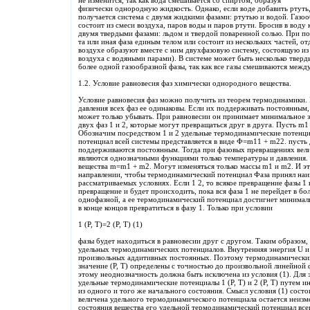
не изменится, так как вода смешивается со спиртом, образуя
физически однородную жидкость. Однако, если воде добавить ртуть,
получается система с двумя жидкими фазами: ртутью и водой. Газоо
состоит из смеси воздуха, паров воды и паров ртути. Бросив в воду
двумя твердыми фазами: льдом и твердой поваренной солью. При под
та или иная фаза единым телом или состоит из нескольких частей, от
воздухе образуют вместе с ним двухфазовую систему, состоящую из 
воздуха с водяными парами). В системе может быть несколько твер
более одной газообразной фазы, так как все газы смешиваются межд
1.2. Условие равновесия фаз химически однородного вещества.
Условие равновесия фаз можно получить из теорем термодинамики.
давления всех фаз ее одинаковы. Если их поддерживать постоянным
может только убывать. При равновесии он принимает минимальное з
двух фаз 1 и 2, которые могут превращаться друг в друга. Пусть m1 
Обозначим посредством 1 и 2 удельные термодинамические потенци
потенциал всей системы представляется в виде Ф=m11 + m22. пусть
поддерживаются постоянным. Тогда при фазовых превращениях величи
являются однозначными функциями только температуры и давления. Н
вещества m=m1 + m2. Могут изменяться только массы m1 и m2. И э
направлении, чтобы термодинамический потенциал Фаза принял наи
рассматриваемых условиях. Если 1 2, то всякое превращение фазы 1
превращение и будет происходить, пока вся фаза 1 не перейдет в бо
однофазной, а ее термодинамический потенциал достигнет минимальн
в конце концов превратиться в фазу 1. Только при условии
1 (Р, Т)=2 (Р, Т) (1)
фазы будет находиться в равновесии друг с другом. Таким образом, 
удельных термодинамических потенциалов. Внутренняя энергия U и 
произвольных аддитивных постоянных. Поэтому термодинамический
значение (Р, Т) определены с точностью до произвольной линейной
этому неоднозначность должна быть исключена из условия (1). Для 
удельные термодинамические потенциалы 1 (Р, Т) и 2 (Р, Т) путем и
из одного и того же начального состояния. Смысл условия (1) сост
величена удельного термодинамического потенциала остается неизм
состояния вещества его удельной термодинамический потенциал все