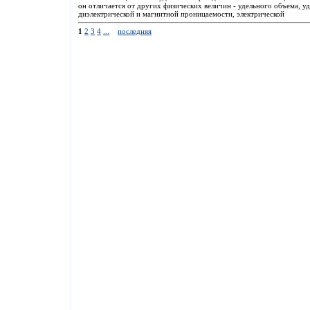
он отличается от других физических величин - удельного объема, у
диэлектрической и магнитной проницаемости, электрической
1
2
3
4
...
последняя