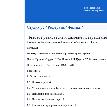
- Все Рефераты
- Поиск рефератов
Студик.ру
/
Рефераты
/
Физика
/
Фазовое равновесие и фазовые превращения
Камчатская Государственная Академия Рыболовецкого флота
РЕФЕРАТ
На тему: "Фазовое равновесие и фазовые превращения"
Писал: Принял: Студент ИЭФ Исаков А.Я. Группа 97 ФК Альхименко
Петропавловск - Камчатский 1998ПЛАН
Введение. 3
1. Основная часть. 4
1.1. Понятие фазы. 4
1.2. Условие равновесия фаз химически однородного вещества. 4
1.3. Испарение и конденсация. 7
1.4. Плавление и конденсация. 9
1.5. Кипение и перегревание жидкости. 11