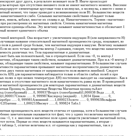
енсируют друг друга, в результате возникает поле B. Иначе происходит
кулы которых при отсутствии внешнего поля не имеют магнитного момента. Внесение
 индуцирует элементарные круговые токи в молекулах, и молекулы, а вместе с ними и
нитный момент, что также приводит к возникновению поля В1. Большинство веществ
е намагничиваются слабо. Сильными магнитными свойствами обладают только
езо, никель, кобальт, многие их сплавы и др. Намагниченность. Термин «магнетики»
м при рассмотрении их магнитных свойств. Степень намагничения магнетика
ментом единицы объема. Эту величину называют намагниченностью и обозначают J.
тный момент единичного объема
ичиной векторной. Она возрастает с увеличением индукции В (или напряженности Н)
олучившая название относительной магнитной проницаемости среды, показывает, во
я поля в данной среде больше, чем магнитная индукция в вакууме. Величину называют
сли во всех точках вещества вектор J одинаков, говорят, что вещество намагничено
емость различных тел. Тела парамагнитные и диамагнитные.
ет быть как положительной, так и отрицательной. Если она <0, то вектор J
нетики, обладающие таким свойством, называют диамагнетиками. При м.в.>0 вектор J
ики, обладающие таким свойством, называют парамагнетиками. В большинстве случаев
мчивости парамагнетиков превышают магнитные восприимчивости диамагнетиков.
тих двух типов магнетиков от напряженности поля является линейной. Следует
мость J(H) для парамагнетиков наблюдается только в области слабых полей и при
ых полях и при низких температурах J(H) постепенно выходит на «насыщение». Как в
гнетиках в отсутствие магнитного поля намагниченность равна нулю. В приведенной
ия магнитной проницаемости для некоторых парамагнитных и диамагнитных веществ
итная Прониц-ть Диамагнитные Вещества Магнитная прониц-тьАзот
 (газообразный) ......0, 999937Воздух (газообразный)1,000038 Вода ........0,
,000017Стекло ...... 0, 999987Кислород (жидкий) . . 1,0034 Цинк ........ 0,
,
еребро ...... 0, 999981Алюминий ......1,000023Золото ....... 0, 999963Вольфрам
99912Платина .......1,000253Висмут .......0, 999824 Табл.1
,
нитная проницаемость всех веществ отлична от единицы, хотя в большинстве случаев
обенно замечательным оказывается тот факт, что у одних тел величина магнитной
она <1, т. е. внесение в магнитное поле одних веществ увеличивает магнитный поток,
этот поток. Первые из этих веществ называются парамагнитными, а вторые -
 таблица 1, отличие величины м.п. от единицы как у парамагнитных, так и у
о.