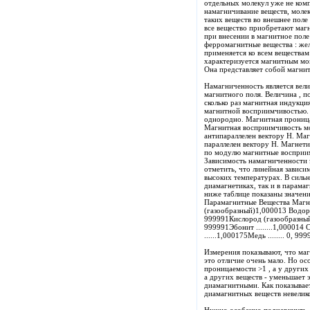
отдельных молекул уже не комп
намагничивание веществ, моле
таких веществ во внешнее поле
все вещество приобретают маг
при внесении в магнитное пол
ферромагнитные вещества : жел
применяется ко всем вещества
характеризуется магнитным мо
Она представляет собой магни
Намагниченность является вел
магнитного поля. Величина , п
сколько раз магнитная индукци
магнитной восприимчивостью. Е
однородно. Магнитная проница
Магнитная восприимчивость мож
антипараллелен вектору Н. Маг
параллелен вектору Н. Магнет
по модулю магнитные восприи
Зависимость намагниченности э
отметить, что линейная зависи
высоких температурах. В сильн
диамагнетиках, так и в парама
ниже таблице показаны значен
Парамагнитные Вещества Магн
(газообразный)1,000013 Водород
999991Кислород (газообразный)1
999991Эбонит ........1,000014 С
......1,000175Медь ........ 0, 9
Измерения показывают, что маг
это отличие очень мало. Но ос
проницаемости >1 , а у других 
а других веществ - уменьшает 
диамагнитными. Как показывает
диамагнитных веществ невелик