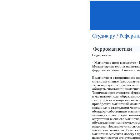
Студик.ру
/
Реферат
Ферромагнетики
Содержание:
· Магнитное поле в веществе ·
Молекулярная теория магнетиз
ферромагнетизма · Список исп
В магнитном отношении все ве
сильномагнитные (ферромагнет
характеризуются однозначной 
обладать спонтанной намагнич
Типичные представители ферром
в магнитное поле, образованно
тем, что всякое вещество явля
приобретать магнитный момент
связанных с отдельными части
обладают собственным магнит
моменту соответствует элемен
отсутствии внешнего магнитно
обусловленное ими результиру
вещества. Последнее относится
магнитных моментов. Если же в
магнитные моменты молекул п
намагничивается его суммарны