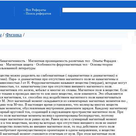
- Все Рефераты
- Поиск рефератов
ы
/
Физика
/
 Намагниченность · Магнитная проницаемость различных тел · Опыты Фарадея ·
ма · Магнитная защита · Особенности ферромагнитных тел · Основы теории
ользованной литературы
щества можно разделить на слабомагнитные ( парамагнетики и диамагнетики) и
ики). Пара- и диамагнетики при отсутствии магнитного поля не намагничены и
зависимостью J от H. Ферромагнетиками называют вещества (твердые), которые могут
енностью, т.е. намагничены уже при отсутствии внешнего магнитного поля.
агнетиков это железо, кобальт и многие их сплавы. Магнитное поле в веществе. Если
е токами в проводах ввести то или иное вещество, поле изменится. Это объясняется
ется магнетиком, т.е. способно под воздействием магнитного поля намагничиваться
 М. Этот магнитный момент складывается из элементарных магнитных моментов mo ,
цами тела М=mo. В настоящее время установлено, что молекулы многих веществ
ным моментом, обусловленным внутренним движением зарядов. Каждому магнитному
тарный круговой ток, создающий в окружающем пространстве магнитное поле. При
го поля магнитные моменты молекул ориентированы беспорядочно, поэтому
ющее магнитное поле равно нулю. Равен нулю и суммарный магнитный момент
 и к тем веществам, молекулы которых при отсутствии внешнего поля не имеют
ещество поместить во внешнее магнитное поле, то под действием этого поля
риобретают преимущественную ориентацию в одном направлении, и вещество
й магнитный момент становится отличным от нуля. При этом магнитные поля