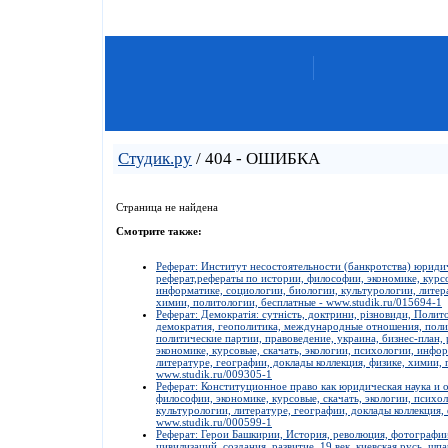
Студик.ру
/ 404 - ОШИБКА
Страница не найдена
Смотрите также:
Реферат: Институт несостоятельности (банкротства) юриди
реферат,рефераты по истории, философии, экономике, курсо
информатике, социологии, биологии, культурологии, литера
химии, политологии, бесплатные - www.studik.ru/015694-1
Реферат: Демократія: сутність, доктрини, різновиди, Полит
демократия, геополитика, международные отношения, поли
политические партии, правоведение, украина, бизнес-план,
экономике, курсовые, скачать, экологии, психологии, инфо
литературе, географии, доклады коллекция, физике, химии, 
www.studik.ru/009305-1
Реферат: Конституционное право как юридическая наука и от
философии, экономике, курсовые, скачать, экологии, психо
культурологии, литературе, географии, доклады коллекция,
www.studik.ru/000599-1
Реферат: Герои Башкирии, История, революция, фотографии
цивилизаций, создания, развитие, 19 век, киевская русь, шп