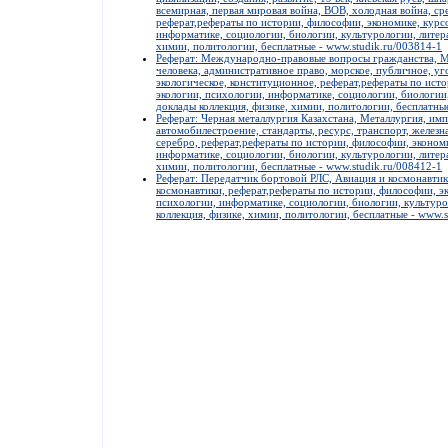
всемирная, первая мировая война, ВОВ, холодная война, сре
реферат,рефераты по истории, философии, экономике, курсо
информатике, социологии, биологии, культурологии, литера
химии, политологии, бесплатные - www.studik.ru/003814-1
Реферат: Международно-правовые вопросы гражданства, М
человека, административное право, морское, публичное, у
экологическое, конституционное, реферат,рефераты по исто
экологии, психологии, информатике, социологии, биологии,
доклады коллекция, физике, химии, политологии, бесплатны
Реферат: Черная металлургия Казахстана, Металлургия, им
автомобилестроение, стандарты, ресурс, транспорт, железна
серебро, реферат,рефераты по истории, философии, экономи
информатике, социологии, биологии, культурологии, литера
химии, политологии, бесплатные - www.studik.ru/008412-1
Реферат: Передатчик бортовой РЛС, Авиация и космонавтика
космонавтики, реферат,рефераты по истории, философии, эк
психологии, информатике, социологии, биологии, культуро
коллекция, физике, химии, политологии, бесплатные - www.s