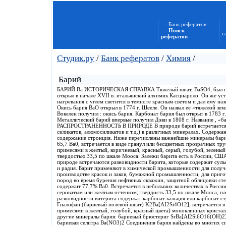
- Банк рефератов
- Поиск
с
рефератов
Студик.ру
/
Банк рефератов
/
Химия
/
Барий
БАРИЙ Ва ИСТОРИЧЕСКАЯ СПРАВКА Тяжелый шпат, BaSO4, был пер
открыл в начале XVII в. итальянский алхимик Касциароло. Он же уст
нагревания с углем светится в темноте красным светом и дал ему на
Окись бария ВаО открыл в 1774 г. Шееле. Он назвал ее «тяжелой земл
Вокелен получил : окись бария. Карбонат бария был открыт в 1783 г
Металлический барий впервые получил Дэви в 1808 г. Название , «б
РАСПРОСТРАНЕННОСТЬ В ПРИРОДЕ В природе барий встречается в 
силикатов, алюмосиликатов и т.д.) в различных минералах. Содержан
содержание стронция. Ниже перечислены важнейшие минералы бария
65,7 Ва0, встречается в виде гранул или бесцветных прозрачных тр
примесями в желтый, коричневый, красный, серый, голубой, зеленый 
твердостью 33,5 по шкале Mooca. Залежи барита есть в России, СШ
природе встречаются разновидности барита, которые содержат суль
и радия. Барит применяют в химической промышленности для получе
производстве красок и лаков, бумажной промышленности, для приг
пород во время бурения нефтяных скважин, защитной облицовки сте
содержит 77,7% Ва0. Встречается в небольших количествах в России
сероватым или желтым оттенком; твердость 33,5 по шкале Mooca, пл
разновидности витерита содержат карбонат кальция или карбонат
Гиалофан (бариевый полевой шпат) K2Ba[AI2Si4O12], встречается 
примесями в желтый, голубой, красный цвета) моноклинных кристалл
другие минералы бария: бариевый брюстериг SrBa[Al2Si6O16(OH)2]
бариевая селитра Ba(NO3)2 Соединения бария найдены во многих с