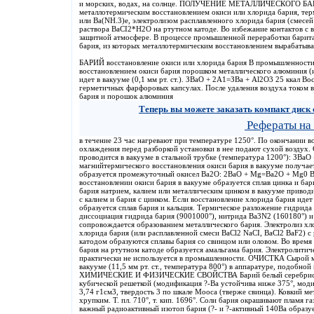
и морских, водах, на солнце. ПОЛУЧЕНИЕ МЕТАЛЛИЧЕСКОГО БАР
металлотермическим восстановлением окиси или хлорида бария, те
или Ba(NH.3)e, электролизом расплавленного хлорида бария (смесей
раствора BaCI2*H2O на ртутном катоде. Во избежание контактов с в
защитной атмосфере. В процессе промышленной переработки барита
бария, из которых металлотермическим восстановлением вырабатыва
БАРИЙ восстановление окиси или хлорида бария В промышленности
восстановлением окиси бария порошком металлического алюминия (
идет в вакууме (0,1 мм рт. ст.). ЗВаО + 2А1=ЗВа + Аl2О3 25 ккал В
герметичных фарфоровых капсулах. После удаления воздуха током во
бария и порошок алюминия
Теперь вы можете заказать компакт диск 
Рефераты на
в течение 23 час нагревают при температуре 1250°. По окончании в
охлаждения перед разборкой установки в нее подают сухой воздух.
проводится в вакууме в стальной трубке (температура 1200°): ЗВаО 
магнийтермического восстановления окиси бария в вакууме получает
образуется промежуточный окисел Ba2O: 2ВаО + Mg=Ba2O + Mg0 В
восстановлении окиси бария в вакууме образуется сплав цинка и ба
бария натрием, калием или металлическим цинком в вакууме приводи
с калием и бария с цинком. Если восстановление хлорида бария идет
образуется сплав бария и кальция. Термическое разложение гидрид
диссоциация гидрида бария (9001000°), нитрида Ва3N2 (160180°) и
сопровождается образованием металлического бария. Электролиз хл
хлорида бария (или расплавленной смеси BaCl2 NaCI, BaCl2 BaF2) 
катодом образуются сплавы бария со свинцом или оловом. Во время
бария на ртутном катоде образуется амальгама бария. Электролитич
практически не используется в промышленности. ОЧИСТКА Сырой м
вакууме (11,5 мм рт. ст., температура 800°) в аппаратуре, подобно
ХИМИЧЕСКИЕ И ФИЗИЧЕСКИЕ СВОЙСТВА Барий белый серебристы
кубической решеткой (модификация ?-Ва устойчива ниже 375°, моди
3,74 г1см3, твердость 3 по шкале Мооса (тверже свинца). Ковкий ме
хрупким. Т. пл. 710°, т. кип. 1696°. Соли бария окрашивают пламя г
важный радиоактивный изотоп бария (?- и ?-активный 140Ва образуе