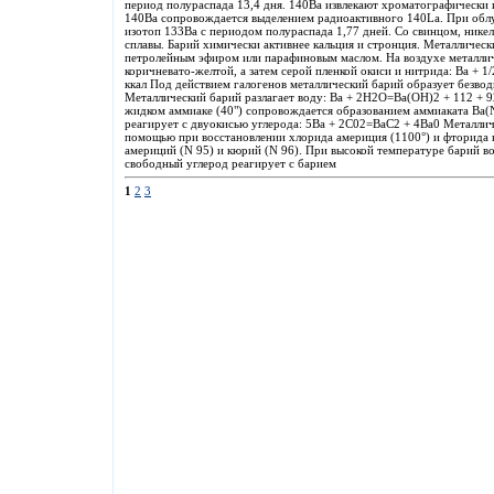
период полураспада 13,4 дня. 140Ва извлекают хроматографически и
140Ва сопровождается выделением радиоактивного 140La. При обл
изотоп 133Ва с периодом полураспада 1,77 дней. Со свинцом, никел
сплавы. Барий химически активнее кальция и стронция. Металличес
петролейным эфиром или парафиновым маслом. На воздухе металличе
коричневато-желтой, а затем серой пленкой окиси и нитрида: Ва + 1
ккал Под действием галогенов металлический барий образует безводны
Металлический барий разлагает воду: Ва + 2Н2О=Ва(ОН)2 + 112 + 92
жидком аммиаке (40") сопровождается образованием аммиаката Ba
реагирует с двуокисью углерода: 5Ва + 2C02=ВаС2 + 4Bа0 Металлич
помощью при восстановлении хлорида америция (1100°) и фторида 
америций (N 95) и кюрий (N 96). При высокой температуре барий во
свободный углерод реагирует с барием
1
2
3