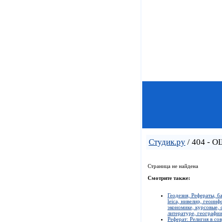
Студик.ру
/ 404 - 
Страница не найдена
Смотрите также:
Геодезия, Рефераты, б
leica, нивелир, геоин
экономике, курсовые, 
литературе, географии
Реферат: Религия в со