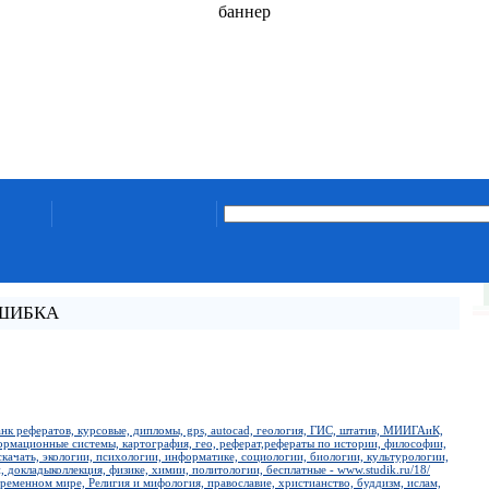
баннер
ОШИБКА
анк рефератов, курсовые, дипломы, gps, autocad, геология, ГИС, штатив, МИИГАиК,
формационные системы, картография, гео, реферат,рефераты по истории, философии,
скачать, экологии, психологии, информатике, социологии, биологии, культурологии,
, докладыколлекция, физике, химии, политологии, бесплатные - www.studik.ru/18/
временном мире, Религия и мифология, православие, христианство, буддизм, ислам,