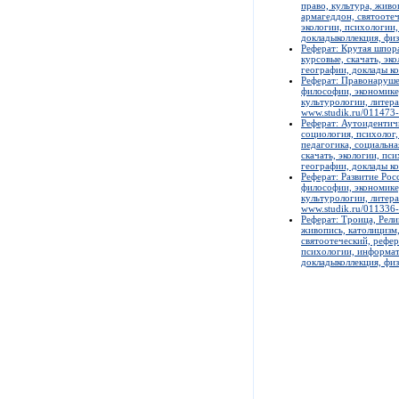
право, культура, живо
армагеддон, святоотеч
экологии, психологии,
докладыколлекция, физ
Реферат: Крутая шпора
курсовые, скачать, эк
географии, доклады ко
Реферат: Правонарушен
философии, экономике,
культурологии, литера
www.studik.ru/011473
Реферат: Аутоидентичн
социология, психолог,
педагогика, социальна
скачать, экологии, пс
географии, доклады ко
Реферат: Развитие Рос
философии, экономике,
культурологии, литера
www.studik.ru/011336
Реферат: Троица, Рели
живопись, католицизм,
святоотеческий, рефер
психологии, информати
докладыколлекция, физ