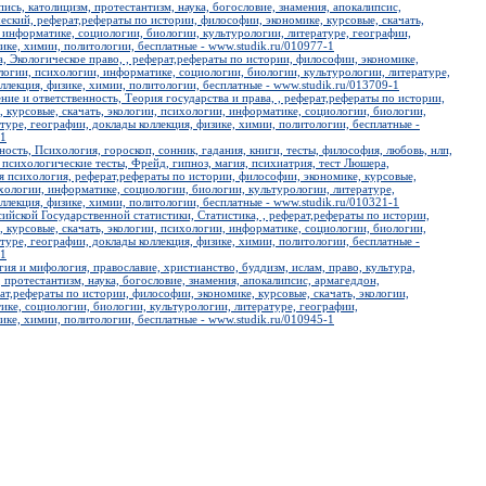
пись, католицизм, протестантизм, наука, богословие, знамения, апокалипсис,
еский, реферат,рефераты по истории, философии, экономике, курсовые, скачать,
 информатике, социологии, биологии, культурологии, литературе, географии,
ике, химии, политологии, бесплатные - www.studik.ru/010977-1
, Экологическое право, , реферат,рефераты по истории, философии, экономике,
ологии, психологии, информатике, социологии, биологии, культурологии, литературе,
ллекция, физике, химии, политологии, бесплатные - www.studik.ru/013709-1
ие и ответственность, Теория государства и права, , реферат,рефераты по истории,
 курсовые, скачать, экологии, психологии, информатике, социологии, биологии,
туре, географии, доклады коллекция, физике, химии, политологии, бесплатные -
-1
ость, Психология, гороскоп, сонник, гадания, книги, тесты, философия, любовь, нлп,
 психологические тесты, Фрейд, гипноз, магия, психиатрия, тест Люшера,
я психология, реферат,рефераты по истории, философии, экономике, курсовые,
ихологии, информатике, социологии, биологии, культурологии, литературе,
ллекция, физике, химии, политологии, бесплатные - www.studik.ru/010321-1
сийской Государственной статистики, Статистика, , реферат,рефераты по истории,
 курсовые, скачать, экологии, психологии, информатике, социологии, биологии,
туре, географии, доклады коллекция, физике, химии, политологии, бесплатные -
-1
гия и мифология, православие, христианство, буддизм, ислам, право, культура,
 протестантизм, наука, богословие, знамения, апокалипсис, армагеддон,
ат,рефераты по истории, философии, экономике, курсовые, скачать, экологии,
ке, социологии, биологии, культурологии, литературе, географии,
ике, химии, политологии, бесплатные - www.studik.ru/010945-1