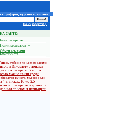
ск: реферат, курсовая, диплом
Поиск рефератов [+]
НА САЙТЕ:
Банк рефератов
Поиск рефератов [+]
Обмен ссылками
Каталог сайтов
Теперь тебе не придется часами
сидеть в Интернете в поисках
нужного реферата. Всё, что
только можно найти среди
рефератов рунета, мы собрали
а 4-х дисках. Более 2.5
гигайбат рефератов в архивах с
удобным поиском и навигацией