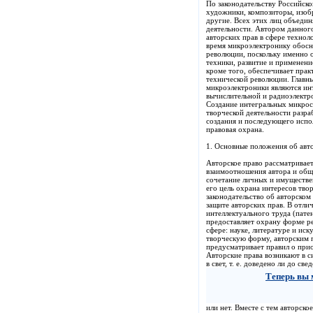
По законодательству Российск
художники, композиторы, изоб
другие. Всех этих лиц объедин
деятельности. Автором данног
авторских прав в сфере технол
время микроэлектронику обосн
революции, поскольку именно 
техники, развитие и применен
кроме того, обеспечивает пра
технической революции. Главн
микроэлектроники являются ин
вычислительной и радиоэлектр
Создание интегральных микрос
творческой деятельности разр
создания и последующего испол
правовая охрана.
1. Основные положения об авт
Авторское право рассматривае
взаимоотношения автора и обще
сочетание личных и имуществен
его цель охрана интересов тво
законодательство об авторском
защите авторских прав. В отли
интеллектуального труда (пате
предоставляет охрану форме ре
сфере: науке, литературе и ис
творческую форму, авторским п
предусматривает правил о прио
Авторские права возникают в с
в свет, т. е. доведено ли до св
Теперь вы 
или нет. Вместе с тем авторско