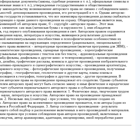
 официальные документы (законы, судебные решения и т. п.), официальные символы и
денежные знаки и т. п.), утвержденные государственными и общественными
 законодательству возникновение авторского права не связано с соблюдением каких-
остей: депонированием произведения, его регистрацией и т. п. Однако авторско-
а государств устанавливается, что все экземпляры произведения должны снабжаться
ормации о праве данного произведения на охрану. Общепринятым является знак,
венцией об авторском праве, © - copyright «авторское право». Этот знак
 элементов: сам знак (латинская буква с в окружности: ), имя обладателя
, год первого опубликования произведения в свет. Авторским правом охраняются
ведения науки, литературы и искусства, являющиеся результатами духовной
нной интеллектуальными способностями и психофизическими особенностями их
его оказывающими на окружающих определенное (рациональное, эмоциональное)
кого права являются: - литературные произведения (включая программы для ЭВМ); -
раматические произведения, сценарные произведения; - хореографические
узыкальные произведения с текстом или без текста; - аудиовизуальные произведения
слайд-фильмы, диафильмы и другие кино- и телепроизведения); - произведения
, дизайна, графические рассказы, комиксы и другие произведения изобразительного
оративно-прикладного и сценографического искусства; - произведения архитектуры,
аркового искусства; - фотографические произведения и произведения, полученные
рафии; - географические, геологические и другие карты, планы эскизы и
носящиеся к географии, топографии и другим наукам; - другие произведения. В
вом авторские права на произведение принадлежат его создателю. Однако субъектом
телем авторских прав) могут быть согласно закону и иные физические и юридические
зличает субъектов первоначального авторского права и субъектов производного
первоначального авторского права являются: 1. Физическое лицо, творческим трудом
 науки, литературы и искусства. Авторское право на произведение принадлежит
ия. 2. Несколько лиц (соавторы) - при условии, что произведение создано их
 Авторское право на коллективное произведение признается, если авторы (один из
вом в Российской Федерации. 3. Автор составного произведения - результата
ющего собой подбор и расположение включенных в него произведений и материалов.
ским правом при условии соблюдения прав авторов произведений, включенных в
реводчик, автор аранжировки, адаптации, инсценировки, иной переработки ранее