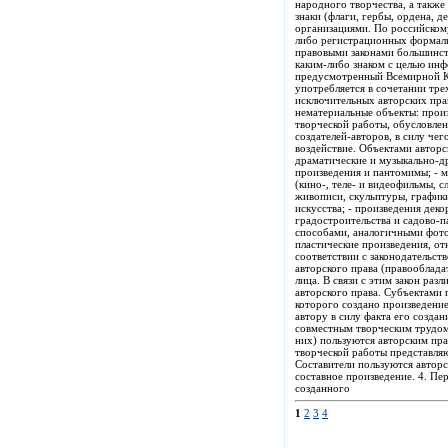
народного творчества, а также
знаки (флаги, гербы, ордена, 
организациями. По российскому
либо регистрационных формальн
правовыми законами большинств
каким-либо знаком с целью инф
предусмотренный Всемирной Кон
употребляется в сочетании трех
исключительных авторских прав
нематериальные объекты: произ
творческой работы, обусловле
создателей-авторов, в силу ч
воздействие. Объектами авторс
драматические и музыкально-д
произведения и пантомимы; - м
(кино-, теле- и видеофильмы, 
живописи, скульптуры, графики
искусства; - произведения дек
градостроительства и садово-п
способами, аналогичными фотог
пластические произведения, от
соответствии с законодательст
авторского права (правооблада
лица. В связи с этим закон ра
авторского права. Субъектами 
которого создано произведение
автору в силу факта его создан
совместным творческим трудом.
них) пользуются авторским пра
творческой работы представля
Составители пользуются автор
составное произведение. 4. Пе
созданного
1
2
3
4