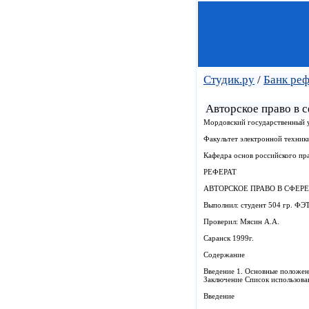
Студик.ру
/
Банк ре
Авторское право в 
Мордовский государственный у
Факультет электронной техник
Кафедра основ российского пр
РЕФЕРАТ
АВТОРСКОЕ ПРАВО В СФЕР
Выполнил: студент 504 гр. ФЭТ
Проверил: Мясин А.А.
Саранск 1999г.
Содержание
Введение 1. Основные положен
Заключение Список использова
Введение