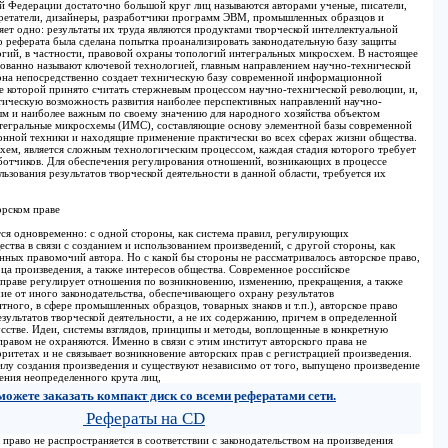
ой Федерации достаточно большой круг лиц называются авторами ученые, писатели,
ретатели, дизайнеры, разработчики программ ЭВМ, промышленных образцов и
яет одно: результаты их труда являются продуктами творческой интеллектуальной
о реферата была сделана попытка проанализировать законодательную базу защиты
огий, в частности, правовой охраны топологий интегральных микросхем. В настоящее
ованно называют ключевой технологией, главным направлением научно-технической
она непосредственно создает техническую базу современной информационной
ие которой принято считать стержневым процессом научно-технической революции, и,
ктическую возможность развития наиболее перспективных направлений научно-
ым и наиболее важным по своему значению для народного хозяйства объектом
тегральные микросхемы (ИМС), составляющие основу элементной базы современной
онной техники и находящие применение практически во всех сферах жизни общества.
хем, является сложным технологическим процессом, каждая стадия которого требует
аботчиков. Для обеспечения регулирования отношений, возникающих в процессе
ьзования результатов творческой деятельности в данной области, требуется их
орском праве
тся одновременно: с одной стороны, как система правил, регулирующих
ства в связи с созданием и использованием произведений, с другой стороны, как
ных правомочий автора. Но с какой бы стороны не рассматривалось авторское право,
рца произведения, а также интересов общества. Современное российское
 праве регулирует отношения по возникновению, изменению, прекращения, а также
чие от иного законодательства, обеспечивающего охрану результатов
нтного, в сфере промышленных образцов, товарных знаков и т.п.), авторское право
зультатов творческой деятельности, а не их содержанию, причем в определенной
кусстве. Идеи, системы взглядов, принципы и методы, воплощенные в конкретную
равом не охраняются. Именно в связи с этим институт авторского права не
ритетах и не связывает возникновение авторских прав с регистрацией произведения.
илу создания произведения и существуют независимо от того, выпущено произведение
едения неопределенного крута лиц,
можете заказать компакт диск со всеми рефератами сети.
Рефераты на CD
е право не распространяется в соответствии с законодательством на произведения