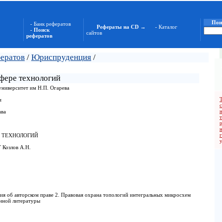
Пои
- Банк рефератов
Рефераты на CD →
- Каталог
- Поиск
сайтов
рефератов
фератов
/
Юриспруденция
/
сфере технологий
ниверситет им Н.П. Огарева
и
ава
н
Е ТЕХНОЛОГИЙ
 Козлов А.Н.
ия об авторском праве 2. Правовая охрана топологий интегральных микросхем
нной литературы