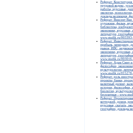
Реферат: Конституция
трудовой кодекс, угол
работы, курсовые, дип
экологии, психологии,
доклады коллекция, фи
Реферат: Винсент Ван 
художник, фильм, музык
библиотека, изобразит
экономике, курсовые, 
литературе, географии
www.studik.ru/003393
Реферат: Инвестиционн
прибыль, менеджер, ди
рынок, ИВС, недвижимо
экономике, курсовые, 
литературе, географии
www.studik.ru/003016
Реферат: Адам Смит и 
философии, экономике,
культурологии, литера
www.studik.ru/015278
Реферат: роль иностр
проекты, банки, проце
валютный дилинг, валю
истории, философии, э
биологии, культуролог
бесплатные - www.stud
Реферат: Проектирова
коттеджей, домов, рем
курсовые, скачать, эк
географии, доклады ко