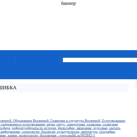
баннер
ОШИБКА
ленной. Образование Вселенной. Галактики и структура Вселенной, Естествознание,
современного естествознания, наука, парус, синергетика, галактика, солнечная
иосфера, реферат,рефераты по истории, философии, экономике, курсовые, скачать,
 информатике, социологии, биологии, культурологии, литературе, географии,
зике, химии, политологии, бесплатные - www.studik.ru/002892-1