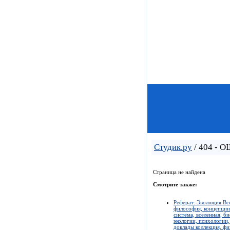
Студик.ру
/ 404 - 
Страница не найдена
Смотрите также:
Реферат: Эволюция Все
философия, концепции 
система, вселенная, б
экологии, психологии,
доклады коллекция, фи