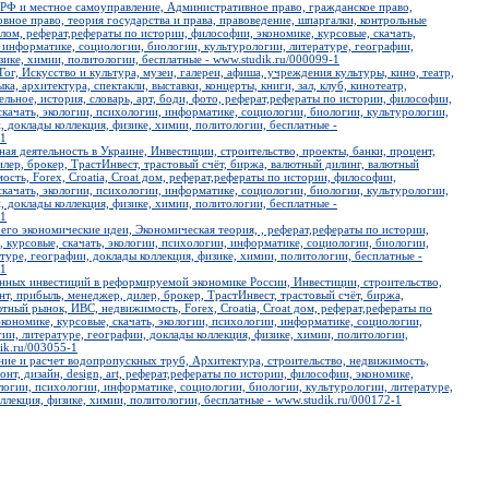
 РФ и местное самоуправление, Административное право, гражданское право,
овное право, теория государства и права, правоведение, шпаргалки, контрольные
лом, реферат,рефераты по истории, философии, экономике, курсовые, скачать,
 информатике, социологии, биологии, культурологии, литературе, географии,
зике, химии, политологии, бесплатные - www.studik.ru/000099-1
Гог, Искусство и культура, музеи, галереи, афиша, учреждения культуры, кино, театр,
а, архитектура, спектакли, выставки, концерты, книги, зал, клуб, кинотеатр,
ельное, история, словарь, арт, боди, фото, реферат,рефераты по истории, философии,
скачать, экологии, психологии, информатике, социологии, биологии, культурологии,
, доклады коллекция, физике, химии, политологии, бесплатные -
-1
ая деятельность в Украине, Инвестиции, строительство, проекты, банки, процент,
лер, брокер, ТрастИнвест, трастовый счёт, биржа, валютный дилинг, валютный
сть, Forex, Croatia, Croat дом, реферат,рефераты по истории, философии,
скачать, экологии, психологии, информатике, социологии, биологии, культурологии,
, доклады коллекция, физике, химии, политологии, бесплатные -
-1
его экономические идеи, Экономическая теория, , реферат,рефераты по истории,
 курсовые, скачать, экологии, психологии, информатике, социологии, биологии,
туре, географии, доклады коллекция, физике, химии, политологии, бесплатные -
-1
анных инвестиций в реформируемой экономике России, Инвестиции, строительство,
нт, прибыль, менеджер, дилер, брокер, ТрастИнвест, трастовый счёт, биржа,
тный рынок, ИВС, недвижимость, Forex, Croatia, Croat дом, реферат,рефераты по
кономике, курсовые, скачать, экологии, психологии, информатике, социологии,
ии, литературе, географии, доклады коллекция, физике, химии, политологии,
ik.ru/003055-1
ние и расчет водопропускных труб, Архитектура, строительство, недвижимость,
онт, дизайн, design, art, реферат,рефераты по истории, философии, экономике,
ологии, психологии, информатике, социологии, биологии, культурологии, литературе,
ллекция, физике, химии, политологии, бесплатные - www.studik.ru/000172-1