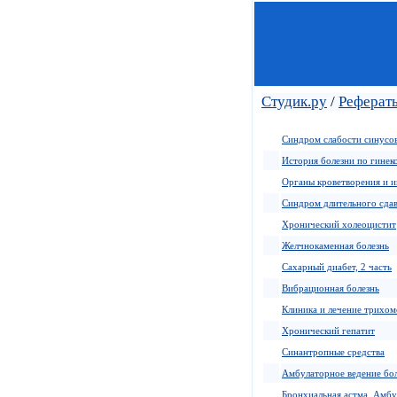
Студик.ру
/
Рефераты
Синдром слабости синусов
История болезни по гинек
Органы кроветворения и 
Синдром длительного сдавл
Хронический холеоцистит
Желчнокаменная болезнь
Сахарный диабет, 2 часть
Вибрационная болезнь
Клиника и лечение трихо
Хронический гепатит
Синантропные средства
Амбулаторное ведение бо
Бронхиальная астма. Амбу