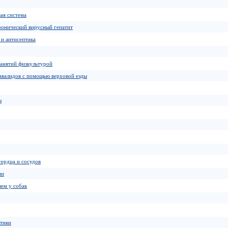
ая система
ронический вирусный гепатит
 и антисептика
занятий физкультурой
нвалидов с помощью верховой езды
ы
сердца и сосудов
ии
зем у собак
стики