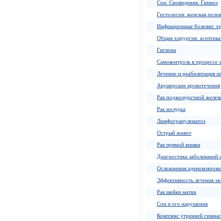
Сон. Сновидения. Гипноз
Гистология: женская полов
Инфекционные болезни: х
Общая хирургия: асептика
Гигиена
Самоконтроль в процессе 
Лечение и реабилитация и
Акушерские кровотечения
Рак поджелудочной желез
Рак желудка
Лимфогранулематоз
Острый живот
Рак прямой кишки
Диагностика заболеваний 
Осложнения аденомэктом
Эффективность лечения эк
Рак шейки матки
Сон и его нарушения
Комплекс утренней гимна