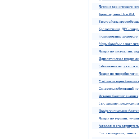
Лечение хронического кол
Хронотерапия ГБ и ИБС
Расстройства кровообращ
Кровотечения, ДВС-синд
Формирование здорового 
Меры борьбы с алкоголиз
Лекция по гистологии: эн
Идиопатическая кардиоми
Заболевания наружного и 
Лекция по микробиологии
Учебная история болезни 
Синдромы заболеваний по
История болезни: анамнез
Затруднение прохождения
Профессиональные болезни
Лекция по терапии: лечени
Алкоголь и его отрицатель
Сон, сновидения, гипноз