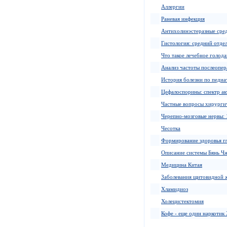
Аллергии
Раневая инфекция
Антихолинэстеразные сре
Гистология: средний отд
Что такое лечебное голод
Анализ частоты послеопер
История болезни по педиа
Цефалоспорины: спектр ак
Частные вопросы хирургич
Черепно-мозговые нервы: 
Чесотка
Формирование здоровья г
Описание системы Бянь 
Медицина Китая
Заболевания щитовидной 
Хламидиоз
Холецистектомия
Кофе - еще один наркотик