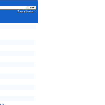
Поиск рефератов [+]
ение