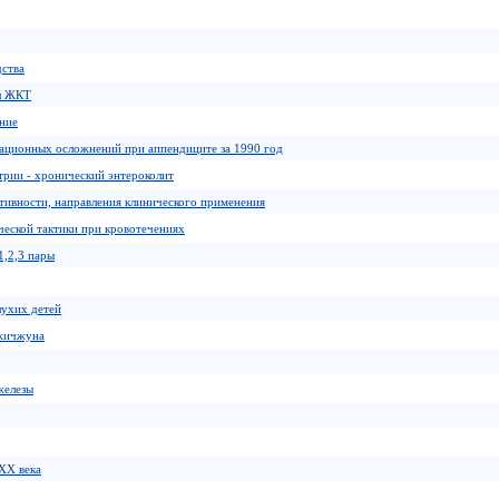
дства
ел ЖКТ
ание
ационных осложнений при аппендиците за 1990 год
трии - хронический энтероколит
тивности, направления клинического применения
еской тактики при кровотечениях
1,2,3 пары
лухих детей
Чжичжуна
железы
 XX века