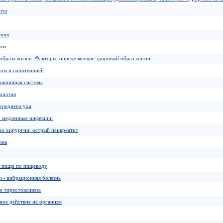
ита
ения
ром
образа жизни. Факторы, определяющие здоровый образ жизни
мом и наркоманией
докринная система
опатия
среднего уха
: медленные инфекции
по хирургии: острый панкреатит
чек
 пищи по пищеводу
 - вибрационная болезнь
е тиреотоксикоза
ное действие на организм