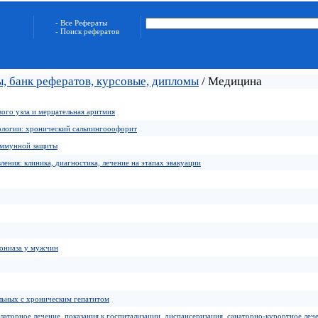
- Все Рефераты
- Поиск рефератов
, банк рефератов, курсовые, дипломы
/ Медицина
ого узла и мерцательная аритмия
ологии: хронический сальпингооофорит
иммунной защиты
ения: клиника, диагностика, лечение на этапах эвакуации
мониаза у мужчин
льных с хроническим гепатитом
латорное лечение, показания к госпитализации, диспансеризация, санаторно-курортное леч