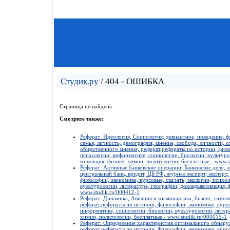
Студик.ру
/ 404 - ОШИБКА
Страница не найдена
Смотрите также:
Реферат: Идеология, Социология, девиантное, поведение, ф
семья, личность, демография, мнение, свобода, личности, с
общественного мнения, реферат,рефераты по истории, филос
психологии, информатике, социологии, биологии, культуро
коллекция, физике, химии, политологии, бесплатные - www.s
Реферат: Активные банковские операции, Банковское дело, э
центральный банк, кредит, ЦБ РФ, журнал эксперт, эксперт,
философии, экономике, курсовые, скачать, экологии, психо
культурологии, литературе, географии, докладыколлекция, 
www.studik.ru/000412-1
Реферат: Динамика, Авиация и космонавтика, бизнес, самол
реферат,рефераты по истории, философии, экономике, курсо
информатике, социологии, биологии, культурологии, литера
химии, политологии, бесплатные - www.studik.ru/000015-1
Реферат: Определение характеристик оптимального обнаруж
реферат,рефераты по истории, философии, экономике, курсо