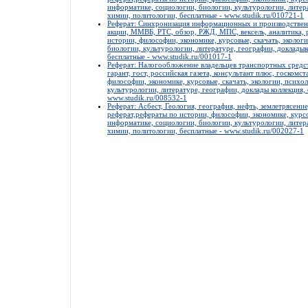
информатике, социологии, биологии, культурологии, литера
химии, политологии, бесплатные - www.studik.ru/010721-1
Реферат: Синхронизация информационных и производственн
акции, ММВБ, РТС, обзор, РЖД, МПС, вексель, аналитика, р
истории, философии, экономике, курсовые, скачать, эколог
биологии, культурологии, литературе, географии, докладык
бесплатные - www.studik.ru/001017-1
Реферат: Налогообложение владельцев транспортных средств
гарант, гост, российская газета, консультант плюс, госкомст
философии, экономике, курсовые, скачать, экологии, психо
культурологии, литературе, географии, доклады коллекция,
www.studik.ru/008532-1
Реферат: Асбест, Геология, география, нефть, землетрясение,
реферат,рефераты по истории, философии, экономике, курсо
информатике, социологии, биологии, культурологии, литера
химии, политологии, бесплатные - www.studik.ru/002027-1