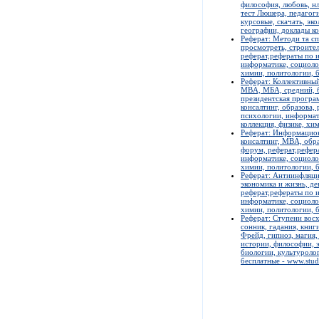
философия, любовь, нл
тест Люшера, педагоги
курсовые, скачать, эк
географии, доклады ко
Реферат: Методи та сп
просмотреть, строител
реферат,рефераты по и
информатике, социолог
химии, политологии, б
Реферат: Коллективны
MBA, МБА, средний, б
президентская програ
консалтинг, образова,
психологии, информат
коллекция, физике, хи
Реферат: Информацион
консалтинг, MBA, обра
форум, реферат,рефера
информатике, социолог
химии, политологии, б
Реферат: Антиинфляци
экономика и жизнь, де
реферат,рефераты по и
информатике, социолог
химии, политологии, б
Реферат: Ступени восх
сонник, гадания, книг
Фрейд, гипноз, магия,
истории, философии, э
биологии, культуролог
бесплатные - www.stud