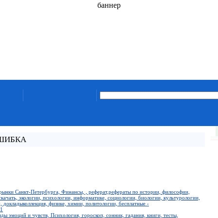
баннер
ОШИБКА
рынки Санкт-Петербурга, Финансы, , реферат,рефераты по истории, философии,
скачать, экологии, психологии, информатике, социологии, биологии, культурологии,
, докладыколлекция, физике, химии, политологии, бесплатные -
-1
иды эмоций и чувств, Психология, гороскоп, сонник, гадания, книги, тесты,