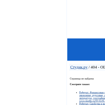
Студик.ру
/ 404 - 
Страница не найдена
Смотрите также:
Реферат: Финансовые 
экономике, курсовые, 
литературе, географии
www.studik.ru/013226
Реферат: Свойства и в