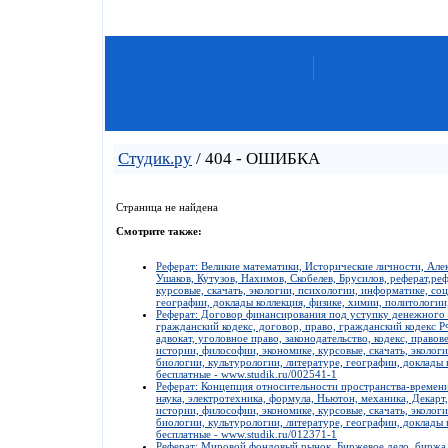
Студик.ру
/ 404 - ОШИБКА
Страница не найдена
Смотрите также:
Реферат: Великие математики, Исторические личности, Але
Ушаков, Кутузов, Нахимов, Скобелев, Брусилов, реферат,ре
курсовые, скачать, экологии, психологии, информатике, со
географии, доклады коллекция, физике, химии, политологии
Реферат: Договор финансирования под уступку денежного т
гражданский кодекс, договор, право, гражданский кодекс Р
адвокат, уголовное право, законодательство, кодекс, право
истории, философии, экономике, курсовые, скачать, эколог
биологии, культурологии, литературе, географии, доклады 
бесплатные - www.studik.ru/002541-1
Реферат: Концепция относительности пространства-времени,
наука, электротехника, формула, Ньютон, механика, Декар
истории, философии, экономике, курсовые, скачать, эколог
биологии, культурологии, литературе, географии, доклады 
бесплатные - www.studik.ru/012371-1
Реферат: Мировой фондовый рынок, Биржевое дело, биржа,