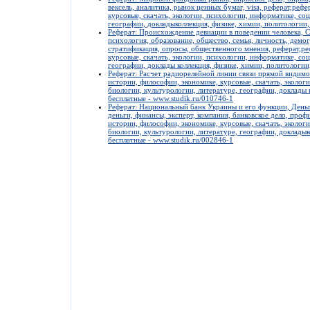
вексель, аналитика, рынок ценных бумаг, visa, реферат,реф
курсовые, скачать, экологии, психологии, информатике, со
географии, докладыколлекция, физике, химии, политологии,
Реферат: Происхождение девиации в поведении человека, С
психология, образование, общество, семья, личность, демог
стратификация, опросы, общественного мнения, реферат,ре
курсовые, скачать, экологии, психологии, информатике, со
географии, доклады коллекция, физике, химии, политологии
Реферат: Расчет радиорелейной линии связи прямой видимос
истории, философии, экономике, курсовые, скачать, эколог
биологии, культурологии, литературе, географии, доклады 
бесплатные - www.studik.ru/010746-1
Реферат: Национальный банк Украины и его функции, Деньги
деньги, финансы, эксперт, компания, банковское дело, проф
истории, философии, экономике, курсовые, скачать, эколог
биологии, культурологии, литературе, географии, докладык
бесплатные - www.studik.ru/002846-1