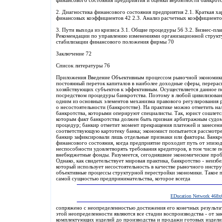
финансового состояния предприятия и оценки вероятности банкротс
2. Диагностика финансового состояния предприятия 2.1. Краткая ха
финансовых коэффициентов 42 2.3. Анализ расчетных коэффициентов
3. Пути выхода из кризиса 3.1. Общие процедуры 56 3.2. Бизнес-пла
Рекомендации по управлению изменениями организационной структ
стабилизации финансового положения фирмы 70
Заключение 72
Список литературы 76
Приложения Введение Объективным процессом рыночной экономики,
постоянный переток капиталов в наиболее доходные сферы, перера
хозяйствующих субъектов к эффективным. Осуществляется данное п
посредством процедуры банкротства. Поэтому в любой цивилизован
одним из основных элементов механизма правового регулирования 
о несостоятельности (банкротстве). На практике можно отметить н
банкротства, которыми оперируют специалисты. Так, юрист сошлется 
которым факт банкротства должен быть признан арбитражным судом
процедур; банкир отметит момент прекращения платежей и занесен
соответствующую картотеку банка; экономист попытается рассмотрет
банкир зафиксировали лишь отдельные признаки или факторы. Банкро
финансового состояния, когда предприятие проходит путь от эпизо
неспособности удовлетворять требования кредиторов, в том числе 
внебюджетные фонды. Разумеется, сегодняшние экономические про
Однако, как свидетельствует мировая практика, банкротство - неиз
который использует несостоятельность в качестве рыночного инстр
объективные процессы структурной перестройки экономики. Такое 
самой сущностью предпринимательства, которое всегда
EDucation Network 468х
сопряжено с неопределенностью достижения его конечных результат
этой неопределенности являются все стадии воспроизводства - от за
комплектующих изделий до производства и продажи готовых изделий