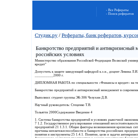
- Все Рефераты
- Поиск рефератов
Студик.ру
/
Рефераты, банк рефератов, курс
Банкротство предприятий и антикризисный 
российских условиях
Министерство образования Российской Федерации Волжский универ
кредит"
Допустить к защите заведующий кафедрой к.э.н., доцент Левина Л
__________2000 г.
ДИПЛОМНАЯ РАБОТА по специальности «Финансы и кредит» на те
Банкротство предприятий и антикризисный менеджмент в современ
Выполнил: студент группы ЭК-306 Челухин Д.В.
Научный руководитель: Стеценко Т.В.
Тольятти 2000Содержание Введение 4
1. Система банкротства предприятий в условиях рыночной экономи
7 1.2. Государственное регулирование отношений несостоятельност
предприятий 21 1.3.1. Общие факторы возникновения кризисных сит
причины неплатежеспособности и банкротства российских предпри
понятия и инструменты 25 1.4.1. Понятие, цели и задачи антикризи