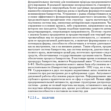
фундаментальное значение для понимания природы предприниматель
регулирования. В реальной экономике неопределенность становится
Причем выигрыш и сверхприбыль более удачливых предприятий образ
взаимообусловленности фактора риска и прибыли формируется важ
возникновения банкротства. Устранение с рынка обанкротившихся 
условие эффективного функционирования рыночного механизма. Одн
продолжительное процветание этих структур - задача значительно 
подчинена система мер, именуемая антикризисным управлением. Ча
управление в условиях кризиса, либо управление, направленное на в
котором оно находится. Однако подобная трактовка сущности антик
предотвращающую, опережающую направленность. Поэтому стратеги
с анализа баланса предприятия за предшествующий или текущий пе
чрезвычайных мер по недопущению несостоятельности, а с момента
цели ее предполагаемой деятельности, и включает формирование и 
потенциала фирмы, способности обеспечивать в течение длительно
как на внутреннем, так и на внешнем рынках. Таким образом, пред
выступает система банкротства, как система контроля, диагностики
полного краха, включающую целый ряд логических причинно-следс
средств, обеспечиваемых государственными органами власти. Важне
обеспечение процесса банкротства. В настоящее время основным 
процедуру банкротства, является Федеральный закон “О несостоятел
6-ФЗ. Необходимость принятия нового закона была обусловлена не 
несостоятельности (банкротстве) предприятий» 1992 года, но и тем
РФ. Содержащиеся в двух последних нормативных актах понятия не 
сложности при рассмотрении дел в арбитражных судах. Актуальност
дипломной работы обусловлена рядом причин. Реформирование эко
глубокого кризиса практически всех ее сфер и отраслей. Низкая эфф
предпринимательской активности, крупные структурные диспропор
системы - далеко не полный перечень наследия, оставленного нам 
последствия либерализации цен, кризис российских рыночных рефо
платежеспособности и поставили на повестку дня
1
2
3
4
...
последняя