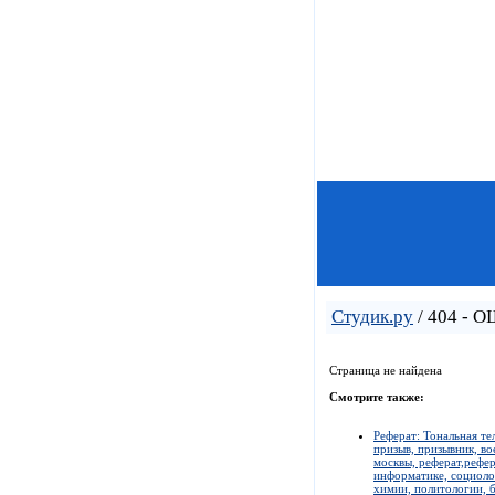
Студик.ру
/ 404 - 
Страница не найдена
Смотрите также:
Реферат: Тональная т
призыв, призывник, во
москвы, реферат,рефер
информатике, социолог
химии, политологии, б