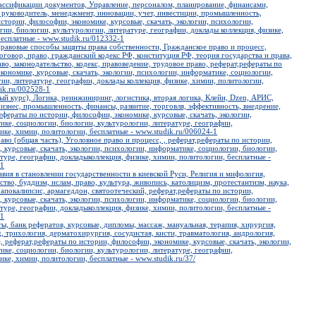
ассификации документов, Управление, персоналом, планирование, финансами,
 руководитель, менеджмент, инновации, учет, инвестиции, промышленность,
стории, философии, экономике, курсовые, скачать, экологии, психологии,
ии, биологии, культурологии, литературе, географии, доклады коллекция, физике,
есплатные - www.studik.ru/012332-1
правовые способы защиты права собственности, Гражданское право и процесс,
оговор, право, гражданский кодекс РФ, конституция РФ, теория государства и права,
аво, законодательство, кодекс, правоведение, трудовое право, реферат,рефераты по
кономике, курсовые, скачать, экологии, психологии, информатике, социологии,
ии, литературе, географии, доклады коллекция, физике, химии, политологии,
ik.ru/002528-1
ый курс), Логика, реинжиниринг, логистика, вторая логика, Клейн, Dzen, АРИС,
бизнес, промышленность, финансы, развитие, торговля, эффективность, внедрение,
ефераты по истории, философии, экономике, курсовые, скачать, экологии,
ке, социологии, биологии, культурологии, литературе, географии,
ике, химии, политологии, бесплатные - www.studik.ru/006024-1
аво (общая часть), Уголовное право и процесс, , реферат,рефераты по истории,
 курсовые, скачать, экологии, психологии, информатике, социологии, биологии,
туре, географии, докладыколлекция, физике, химии, политологии, бесплатные -
-1
авия в становлении государственности в киевской Руси, Религия и мифология,
ство, буддизм, ислам, право, культура, живопись, католицизм, протестантизм, наука,
 апокалипсис, армагеддон, святоотеческий, реферат,рефераты по истории,
 курсовые, скачать, экологии, психологии, информатике, социологии, биологии,
туре, географии, докладыколлекция, физике, химии, политологии, бесплатные -
-1
ы, банк рефератов, курсовые, дипломы, массаж, мануальная, терапия, хирургия,
ng, трихология, дерматохирургия, сосудистая, кисти, травмaтология, андрология,
, реферат,рефераты по истории, философии, экономике, курсовые, скачать, экологии,
ке, социологии, биологии, культурологии, литературе, географии,
ике, химии, политологии, бесплатные - www.studik.ru/37/