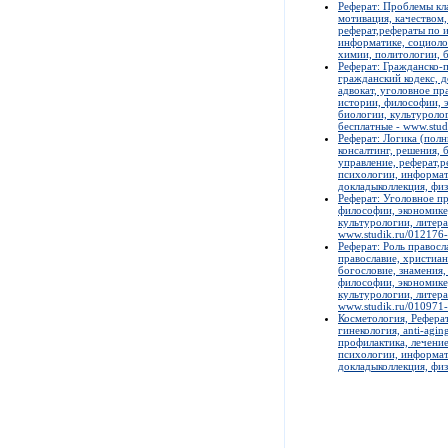
Реферат: Проблемы кл
мотивация, качеством,
реферат,рефераты по и
информатике, социолог
химии, политологии, б
Реферат: Гражданско-
гражданский кодекс, д
адвокат, уголовное пр
истории, философии, э
биологии, культуролог
бесплатные - www.stud
Реферат: Логика (полн
консалтинг, решения, 
управление, реферат,р
психологии, информати
докладыколлекция, физ
Реферат: Уголовное пр
философии, экономике,
культурологии, литера
www.studik.ru/012176
Реферат: Роль правосл
православие, христиан
богословие, знамения,
философии, экономике,
культурологии, литера
www.studik.ru/010971
Косметология, Реферат
гинекология, anti-agi
профилактика, лечение
психологии, информати
докладыколлекция, физ