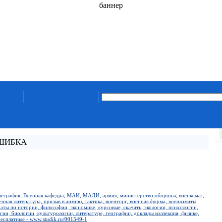
баннер
ОШИБКА
елеграфия, Военная кафедра, МАИ, МАДИ, армия, министерство обороны, военкомат,
енная литература, призыв в армию, тактика, военторг, военная форма, военкоматы
аты по истории, философии, экономике, курсовые, скачать, экологии, психологии,
ии, биологии, культурологии, литературе, географии, доклады коллекция, физике,
есплатные - www.studik.ru/001549-1