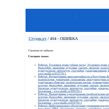
Студик.ру
/ 404 - ОШИБКА
Страница не найдена
Смотрите также:
Реферат: Уголовное право (общая часть), Уголовное право и
философии, экономике, курсовые, скачать, экологии, психо
культурологии, литературе, географии, докладыколлекция, 
www.studik.ru/012176-1
Реферат: Формирование многопартийности в Республике Бел
политистория, демократия, геополитика, международные о
гражданское общество, политические партии, правоведение,
истории, философии, экономике, курсовые, скачать, эколог
биологии, культурологии, литературе, географии, доклады 
бесплатные - www.studik.ru/009329-1
Реферат: Малошумящие однозеркальные параболические ант
истории, философии, экономике, курсовые, скачать, эколог
биологии, культурологии, литературе, географии, доклады 
бесплатные - www.studik.ru/010793-1
Реферат: Информационное обеспечение управления предпри
консалтинг, MBA, образование, открытое, сертификат, дипло