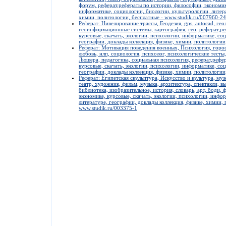
форум, реферат,рефераты по истории, философии, экономике
информатике, социологии, биологии, культурологии, литера
химии, политологии, бесплатные - www.studik.ru/007960-24
Реферат: Нивелирование трассы, Геодезия, gps, autocad, ге
геоинформационные системы, картография, гео, реферат,ре
курсовые, скачать, экологии, психологии, информатике, со
географии, доклады коллекция, физике, химии, политологии
Реферат: Мотивация поведения военных, Психология, гороск
любовь, нлп, социология, психолог, психологические тесты,
Люшера, педагогика, социальная психология, реферат,рефе
курсовые, скачать, экологии, психологии, информатике, со
географии, доклады коллекция, физике, химии, политологии
Реферат: Египетская скульптура, Искусство и культура, муз
театр, художник, фильм, музыка, архитектура, спектакли, вы
библиотека, изобразительное, история, словарь, арт, боди,
экономике, курсовые, скачать, экологии, психологии, инфо
литературе, географии, доклады коллекция, физике, химии, 
www.studik.ru/003375-1