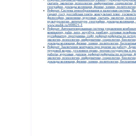
скачать, экологии, психологии, информатике, социологии, 
географии, доклады коллекция, физике, химии, политологии
Реферат: Система ценообразования и налоговая система, Нал
гарант, гост, российская газета, консультант плюс, госкомст
философии, экономике, курсовые, скачать, экологии, психо
культурологии, литературе, географии, доклады коллекция,
www.studik.ru/008621-1
Реферат: Автоматизированная система управления комбина
компьютер, palm, nero, ноутбук, рамблер, сотовые телефоны, j
русификатор, программы, софт, реферат,рефераты по истори
экологии, психологии, информатике, социологии, биологии,
доклады коллекция, физике, химии, политологии, бесплатны
Реферат: Заключение контракта при приеме на работу, Адм
трудовой кодекс, уголовное право, теория государства и пр
работы, курсовые, диплом, реферат,рефераты по истории, ф
экологии, психологии, информатике, социологии, биологии,
доклады коллекция, физике, химии, политологии, бесплатны