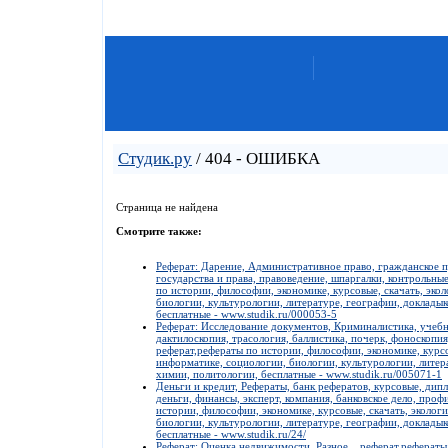
Студик.ру
/ 404 - ОШИБКА
Страница не найдена
Смотрите также:
Реферат: Дарение, Административное право, гражданское пр
государства и права, правоведение, шпаргалки, контрольны
по истории, философии, экономике, курсовые, скачать, эко
биологии, культурологии, литературе, географии, докладык
бесплатные - www.studik.ru/000053-5
Реферат: Исследование документов, Криминалистика, учебн
дактилоскопия, трасология, баллистика, почерк, фоноскопия
реферат,рефераты по истории, философии, экономике, курсо
информатике, социологии, биологии, культурологии, литера
химии, политологии, бесплатные - www.studik.ru/005071-1
Деньги и кредит, Рефераты, банк рефератов, курсовые, дипл
деньги, финансы, эксперт, компания, банковское дело, проф
истории, философии, экономике, курсовые, скачать, эколог
биологии, культурологии, литературе, географии, докладык
бесплатные - www.studik.ru/24/
Реферат: Оценка недвижимости, Разное, , реферат,рефераты