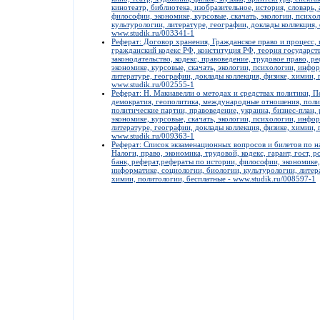
кинотеатр, библиотека, изобразительное, история, словарь,
философии, экономике, курсовые, скачать, экологии, психо
культурологии, литературе, географии, доклады коллекция,
www.studik.ru/003341-1
Реферат: Договор хранения, Гражданское право и процесс, 
гражданский кодекс РФ, конституция РФ, теория государства
законодательство, кодекс, правоведение, трудовое право, 
экономике, курсовые, скачать, экологии, психологии, инфо
литературе, географии, доклады коллекция, физике, химии, 
www.studik.ru/002555-1
Реферат: Н. Макиавелли о методах и средствах политики, П
демократия, геополитика, международные отношения, поли
политические партии, правоведение, украина, бизнес-план,
экономике, курсовые, скачать, экологии, психологии, инфо
литературе, географии, доклады коллекция, физике, химии, 
www.studik.ru/009363-1
Реферат: Список экзаменационных вопросов и билетов по на
Налоги, право, экономика, трудовой, кодекс, гарант, гост, р
банк, реферат,рефераты по истории, философии, экономике,
информатике, социологии, биологии, культурологии, литера
химии, политологии, бесплатные - www.studik.ru/008597-1