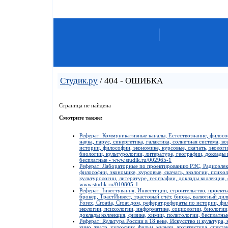
Студик.ру
/ 404 - ОШИБКА
Страница не найдена
Смотрите также:
Реферат: Коммуникативные каналы, Естествознание, филосо
наука, парус, синергетика, галактика, солнечная система, в
истории, философии, экономике, курсовые, скачать, эколог
биологии, культурологии, литературе, географии, доклады 
бесплатные - www.studik.ru/002965-1
Реферат: Лабораторные по проектированию РЭС, Радиоэлект
философии, экономике, курсовые, скачать, экологии, психо
культурологии, литературе, географии, доклады коллекция,
www.studik.ru/010805-1
Реферат: Інвестування, Инвестиции, строительство, проекты
брокер, ТрастИнвест, трастовый счёт, биржа, валютный ди
Forex, Croatia, Croat дом, реферат,рефераты по истории, фи
экологии, психологии, информатике, социологии, биологии,
доклады коллекция, физике, химии, политологии, бесплатны
Реферат: Культура России в 18 веке, Искусство и культура,
кино, театр, художник, фильм, музыка, архитектура, спектакл