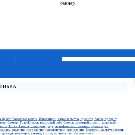
баннер
ОШИБКА
 бумаг. Валютный рынок, Инвестиции, строительство, проекты, банки, процент,
лер, брокер, ТрастИнвест, трастовый счёт, биржа, валютный дилинг, валютный
сть, Forex, Croatia, Croat дом, реферат,рефераты по истории, философии,
скачать, экологии, психологии, информатике, социологии, биологии, культурологии,
, доклады коллекция, физике, химии, политологии, бесплатные -