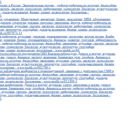
-1
ризис в России, Экономическая теория, , реферат,рефераты по истории, философии,
скачать, экологии, психологии, информатике, социологии, биологии, культурологии,
, доклады коллекция, физике, химии, политологии, бесплатные -
-1
е управление, Менеджмент, маркетинг, бизнес, консалтинг, MBA, образование,
 диплом, стратегия, реклама, персонал, экономика, форум, реферат,рефераты по
кономике, курсовые, скачать, экологии, психологии, информатике, социологии,
ии, литературе, географии, доклады коллекция, физике, химии, политологии,
ik.ru/007975-11
к рефератов, курсовые, дипломы, реинжиниринг, логистика, вторая логика, Клейн,
г, решения, бизнес, промышленность, финансы, развитие, торговля, эффективность,
, реферат,рефераты по истории, философии, экономике, курсовые, скачать, экологии,
ке, социологии, биологии, культурологии, литературе, географии,
ике, химии, политологии, бесплатные - www.studik.ru/44/
итоспособности предприятия ОАО Благкомхлебпродукт, Деньги и кредит, журналы,
изнь, деньги, финансы, эксперт, компания, банковское дело, профиль, финансы и
аты по истории, философии, экономике, курсовые, скачать, экологии, психологии,
ии, биологии, культурологии, литературе, географии, докладыколлекция, физике,
есплатные - www.studik.ru/002790-1
кое наблюдение конфликтов и правонарушений, связанных с деятельностью СМИ в
 реферат,рефераты по истории, философии, экономике, курсовые, скачать, экологии,
ике, социологии, биологии, культурологии, литературе, географии, доклады
мии, политологии, бесплатные - www.studik.ru/011309-1
кая конференция, Деньги и кредит, журналы, газета, экономика и жизнь, деньги,
пания, банковское дело, профиль, финансы и кредит, реферат,рефераты по истории,
 курсовые, скачать, экологии, психологии, информатике, социологии, биологии,
туре, географии, докладыколлекция, физике, химии, политологии, бесплатные -
-1