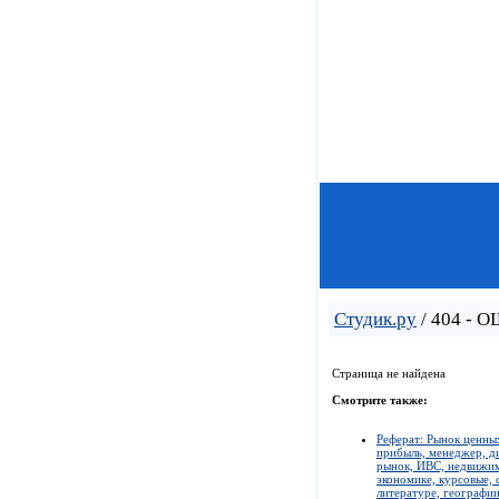
Студик.ру
/ 404 - 
Страница не найдена
Смотрите также:
Реферат: Рынок ценных
прибыль, менеджер, ди
рынок, ИВС, недвижимо
экономике, курсовые, 
литературе, географии