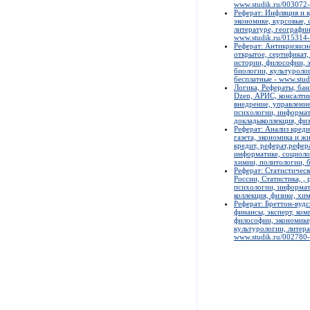
www.studik.ru/003072
Реферат: Инфляция и к
экономике, курсовые, 
литературе, географии
www.studik.ru/015314
Реферат: Антикризисно
открытое, сертификат,
истории, философии, э
биологии, культуролог
бесплатные - www.stud
Логика, Рефераты, бан
Dzen, АРИС, консалтин
внедрение, управление
психологии, информати
докладыколлекция, физ
Реферат: Анализ кред
газета, экономика и ж
кредит, реферат,рефер
информатике, социолог
химии, политологии, б
Реферат: Статистичес
России, Статистика, ,
психологии, информат
коллекция, физике, хи
Реферат: Бреттон-вудс
финансы, эксперт, ком
философии, экономике,
культурологии, литера
www.studik.ru/002780