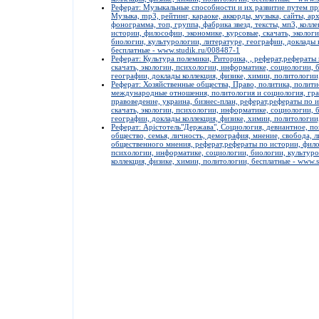
Реферат: Музыкальные способности и их развитие путем п
Музыка, mp3, рейтинг, караоке, аккорды, музыка, сайты, арх
фонограмма, топ, группа, фабрика звезд, тексты, мп3, кол
истории, философии, экономике, курсовые, скачать, эколог
биологии, культурологии, литературе, географии, доклады 
бесплатные - www.studik.ru/008487-1
Реферат: Культура полемики, Риторика, , реферат,рефераты
скачать, экологии, психологии, информатике, социологии, 
географии, доклады коллекция, физике, химии, политологии
Реферат: Хозяйственные общества, Право, политика, полити
международные отношения, политология и социология, гра
правоведение, украина, бизнес-план, реферат,рефераты по 
скачать, экологии, психологии, информатике, социологии, 
географии, доклады коллекция, физике, химии, политологии
Реферат: Арістотель"Держава", Социология, девиантное, по
общество, семья, личность, демография, мнение, свобода, 
общественного мнения, реферат,рефераты по истории, филос
психологии, информатике, социологии, биологии, культуро
коллекция, физике, химии, политологии, бесплатные - www.s