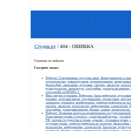
Студик.ру
/ 404 - ОШИБКА
Страница не найдена
Смотрите также:
Реферат: Современные средства связи, Коммуникации и связь
строительство, реконструкция, проектирование, коммуникац
философии, экономике, курсовые, скачать, экологии, психо
культурологии, литературе, географии, доклады коллекция,
www.studik.ru/005005-1
Масс-медиа и реклама, Рефераты, банк рефератов, курсовые
реклама, торговая марка, продвижение, промоушен, мерченд
семинары, тренинги, конференции, реферат,рефераты по ис
скачать, экологии, психологии, информатике, социологии, 
географии, докладыколлекция, физике, химии, политологии, 
Реферат: Правовые вопросы приватизации государственной
Гражданское право и процесс, гражданский кодекс, договор
РФ, теория государства и права, адвокат, уголовное право, 
трудовое право, реферат,рефераты по истории, философии, 
психологии, информатике, социологии, биологии, культуро
коллекция, физике, химии, политологии, бесплатные - www.s