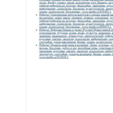
тесты, Фрейд, гипноз, магия, психиатрия, тест Люшера, пед
реферат,рефераты по истории, философии, экономике, курсо
информатике, социологии, биологии, культурологии, литера
химии, политологии, бесплатные - www.studik.ru/010381-1
Реферат: Современные методы контроля и оценки знаний шк
воспитание, семья, школа, общение, правила, отношения, де
реферат,рефераты по истории, философии, экономике, курсо
информатике, социологии, биологии, культурологии, литера
химии, политологии, бесплатные - www.studik.ru/009015-1
Реферат: Реформы Никона и раскол Русской Православной Ц
христианство, буддизм, ислам, право, культура, живопись, 
знамения, апокалипсис, армагеддон, святоотеческий, рефер
курсовые, скачать, экологии, психологии, информатике, со
географии, докладыколлекция, физике, химии, политологии,
Реферат: Правила поведения в полемике, Этика, эстетика, д
мораль, биоэтика, добро и зло, врачебная этика, христианс
экономике, курсовые, скачать, экологии, психологии, инфо
литературе, географии, доклады коллекция, физике, химии, 
www.studik.ru/015659-1