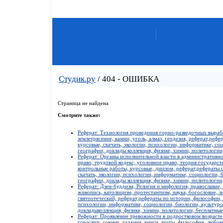
Студик.ру
/ 404 - ОШИБКА
Страница не найдена
Смотрите также:
Реферат: Технология проведения горно-разведочных вырабо
землетрясение, камни, уголь, алмаз, геодезия, реферат,реф
курсовые, скачать, экологии, психологии, информатике, со
географии, доклады коллекция, физике, химии, политологии
Реферат: Органы исполнительной власти в административн
право, трудовой кодекс, уголовное право, теория государст
контрольные работы, курсовые, диплом, реферат,рефераты 
скачать, экологии, психологии, информатике, социологии, 
географии, доклады коллекция, физике, химии, политологии
Реферат: Дзен-буддизм, Религия и мифология, православие, 
живопись, католицизм, протестантизм, наука, богословие, з
святоотеческий, реферат,рефераты по истории, философии, 
психологии, информатике, социологии, биологии, культуро
докладыколлекция, физике, химии, политологии, бесплатные
Реферат: Проявление тревожности в подростковом возрасте
гороскоп, сонник, гадания, книги, тесты, философия, любов