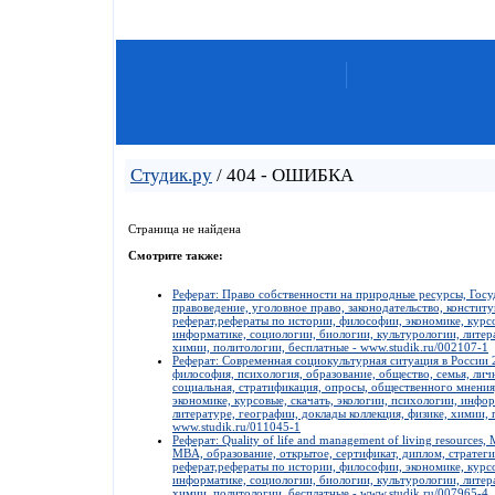
Студик.ру
/ 404 - ОШИБКА
Страница не найдена
Смотрите также:
Реферат: Право собственности на природные ресурсы, Госу
правоведение, уголовное право, законодательство, консти
реферат,рефераты по истории, философии, экономике, курсо
информатике, социологии, биологии, культурологии, литера
химии, политологии, бесплатные - www.studik.ru/002107-1
Реферат: Современная социокультурная ситуация в России 2
философия, психология, образование, общество, семья, лич
социальная, стратификация, опросы, общественного мнения
экономике, курсовые, скачать, экологии, психологии, инфо
литературе, географии, доклады коллекция, физике, химии, 
www.studik.ru/011045-1
Реферат: Quality of life and management of living resources
MBA, образование, открытое, сертификат, диплом, стратеги
реферат,рефераты по истории, философии, экономике, курсо
информатике, социологии, биологии, культурологии, литера
химии, политологии, бесплатные - www.studik.ru/007965-4