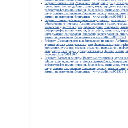
Реферат: Бизнес-план, Маркетинг, брэндинг, брэнд, исследо
промоушен, мерчендайзинг, рынок, товар, продукт, выставк
реферат,рефераты по истории, философии, экономике, курсо
информатике, социологии, биологии, культурологии, литера
химии, политологии, бесплатные - www.studik.ru/006088-1
Реферат: Взаимодействие органов внутренних дел с него
общественного порядка, Административное право, гражданс
теория государства и права, правоведение, шпаргалки, кон
реферат,рефераты по истории, философии, экономике, курсо
информатике, социологии, биологии, культурологии, литера
химии, политологии, бесплатные - www.studik.ru/000127-1
Реферат: Доказательства в арбитражном процессе, Арбитр
адвокат, юрист, гражданское право, финансовое право, реф
экономике, курсовые, скачать, экологии, психологии, инфо
литературе, географии, докладыколлекция, физике, химии, 
www.studik.ru/000150-1
Реферат: Валюта и ее виды, Валютные отношения, курсы валю
РФ, курс евро, акции, курс, биржа, центробанк, белоруссия
реферат,рефераты по истории, философии, экономике, курсо
информатике, социологии, биологии, культурологии, литера
химии, политологии, бесплатные - www.studik.ru/001513-1