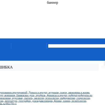
баннер
ОШИБКА
едитовании предприятий, Деньги и кредит, журналы, газета, экономика и жизнь,
ерт, компания, банковское дело, профиль, финансы и кредит, реферат,рефераты по
кономике, курсовые, скачать, экологии, психологии, информатике, социологии,
ии, литературе, географии, докладыколлекция, физике, химии, политологии,
ik.ru/002793-1