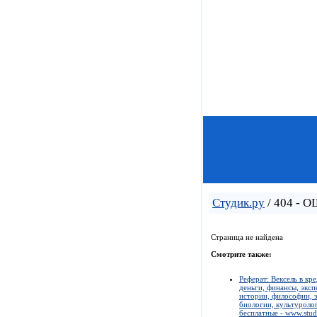
Студик.ру
/ 404 - 
Страница не найдена
Смотрите также:
Реферат: Вексель в кр
деньги, финансы, эксп
истории, философии, э
биологии, культуролог
бесплатные - www.stud