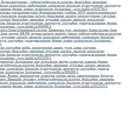
 Радиоэлектроника, , реферат,рефераты по истории, философии, экономике,
ологии, психологии, информатике, социологии, биологии, культурологии, литературе,
ллекция, физике, химии, политологии, бесплатные - www.studik.ru/010756-1
ическое документоведение, Криминалистика, учебник, МУР, эксперт-криминалист,
 трасология, баллистика, почерк, фоноскопия, эксперт, юриспруденция, следствие,
стории, философии, экономике, курсовые, скачать, экологии, психологии,
ии, биологии, культурологии, литературе, географии, доклады коллекция, физике,
есплатные - www.studik.ru/005068-1
ьного банка в банковской системе, Банковское дело, экономист, банки москвы, банк,
банк, кредит, ЦБ РФ, журнал эксперт, эксперт, деньги, реферат,рефераты по истории,
 курсовые, скачать, экологии, психологии, информатике, социологии, биологии,
туре, географии, докладыколлекция, физике, химии, политологии, бесплатные -
-1
ия, география, нефть, землетрясение, камни, уголь, алмаз, геодезия,
стории, философии, экономике, курсовые, скачать, экологии, психологии,
ии, биологии, культурологии, литературе, географии, доклады коллекция, физике,
есплатные - www.studik.ru/013509-1
рватории, Астрономия, нло, астрология, звезды, созвездия, планеты, физика,
ат,рефераты по истории, философии, экономике, курсовые, скачать, экологии,
ике, социологии, биологии, культурологии, литературе, географии, доклады
мии, политологии, бесплатные - www.studik.ru/000208-1
ика, Физика, энциклопедия, созвездия, оптика, наука, электротехника, формула,
карт, Эйнштейн, Архимед, реферат,рефераты по истории, философии, экономике,
ологии, психологии, информатике, социологии, биологии, культурологии, литературе,
ллекция, физике, химии, политологии, бесплатные - www.studik.ru/012419-1