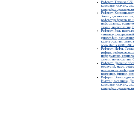
Реферат: Техника СВЧ,
курсовые, скачать, эк
географии, доклады ко
Реферат: Криминалист
Холмс, дактилоскопия,
реферат,рефераты по и
информатике, социолог
химии, политологии, б
Реферат: Роль централ
финансы, центральный 
философии, экономике,
культурологии, литера
www.studik.ru/000381
Реферат: Нефть, Геолог
реферат,рефераты по и
информатике, социолог
химии, политологии, б
Реферат: Древние обсе
меркурий, марс, рефер
психологии, информат
коллекция, физике, хи
Реферат: Электродинам
Ньютон, механика, Де
курсовые, скачать, эк
географии, доклады ко